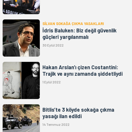
SİLVAN SOKAĞA ÇIKMA YASAKLARI
İdris Baluken: Biz değil güvenlik
güçleri yargılanmalı
30 Eylül 2022
Hakan Arslan'ı çizen Costantini:
Trajik ve aynı zamanda şiddetliydi
1 Eylül 2022
Bitlis’te 3 köyde sokağa çıkma
yasağı ilan edildi
14 Temmuz 2022