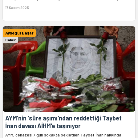
17 Kasım 2025
Ayşegül Başar
Haber
AYM'nin 'süre aşımı'ndan reddettiği Taybet
İnan davası AİHM'e taşınıyor
AYM, cenazesi 7 gün sokakta bekletilen Taybet İnan hakkında