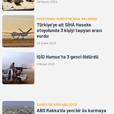
29 Kasım 2024
KUZEYDOĞU SURİYE'DE SİHA SALDIRISI
Türkiye'ye ait SİHA Haseke
otoyolunda 3 kişiyi taşıyan aracı
vurdu
22 Aralık 2023
IŞİD Humus'ta 3 genci öldürdü
11 Nisan 2023
SURİYE'DE YENİ ABD GÜCÜ
ABD Rakka'da yeni bir üs kurmaya