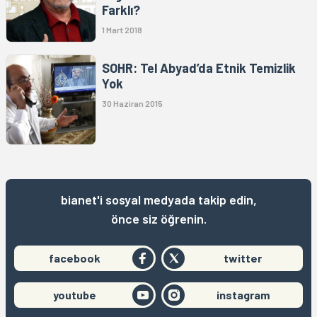
Farklı?
1 Mart 2018
SOHR: Tel Abyad’da Etnik Temizlik
Yok
30 Haziran 2015
bianet'i sosyal medyada takip edin,
önce siz öğrenin.
facebook
twitter
youtube
instagram