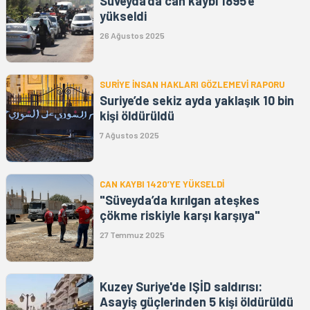
Süveyda’da can kaybı 1895’e
yükseldi
26 Ağustos 2025
SURİYE İNSAN HAKLARI GÖZLEMEVİ RAPORU
Suriye’de sekiz ayda yaklaşık 10 bin
kişi öldürüldü
7 Ağustos 2025
CAN KAYBI 1420’YE YÜKSELDİ
"Süveyda’da kırılgan ateşkes
çökme riskiyle karşı karşıya"
27 Temmuz 2025
Kuzey Suriye'de IŞİD saldırısı:
Asayiş güçlerinden 5 kişi öldürüldü