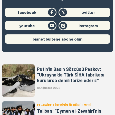
facebook
twitter
youtube
instagram
bianet bültene abone olun
Putin'in Basın Sözcüsü Peskov:
"Ukrayna'da Türk SİHA fabrikası
kurulursa demilitarize ederiz"
10 Ağustos 2022
EL-KAİDE LİDERİNİN ÖLDÜRÜLMESİ
Taliban: "Eymen el-Zevahiri'nin