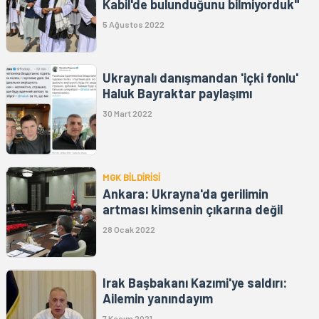
Kabil'de bulunduğunu bilmiyorduk"
5 Ağustos 2022
Ukraynalı danışmandan 'içki fonlu'
Haluk Bayraktar paylaşımı
30 Mart 2022
MGK BİLDİRİSİ
Ankara: Ukrayna'da gerilimin
artması kimsenin çıkarına değil
28 Ocak 2022
Irak Başbakanı Kazımi'ye saldırı:
Ailemin yanındayım
7 Kasım 2021