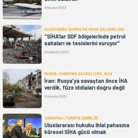
8 Nisan 2023
KUZEYDOĞU SURİYE'YE HAVA SALDIRILARI
"SİHA'lar SDF bölgelerinde petrol
sahaları ve tesislerini vuruyor"
24 Kasım 2022
RUSYA-UKRAYNA SAVAŞI | 255. GÜN
İran: Rusya’ya savaştan önce İHA
verdik, füze iddiaları doğru değil
5 Kasım 2022
UKRAYNA-TÜRKİYE İŞBİRLİĞİ
Uluslararası hukuku ihlal pahasına
küresel SİHA gücü olmak