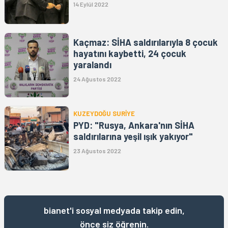
14 Eylül 2022
Kaçmaz: SİHA saldırılarıyla 8 çocuk
hayatını kaybetti, 24 çocuk
yaralandı
24 Ağustos 2022
KUZEYDOĞU SURİYE
PYD: "Rusya, Ankara'nın SİHA
saldırılarına yeşil ışık yakıyor"
23 Ağustos 2022
bianet'i sosyal medyada takip edin,
önce siz öğrenin.