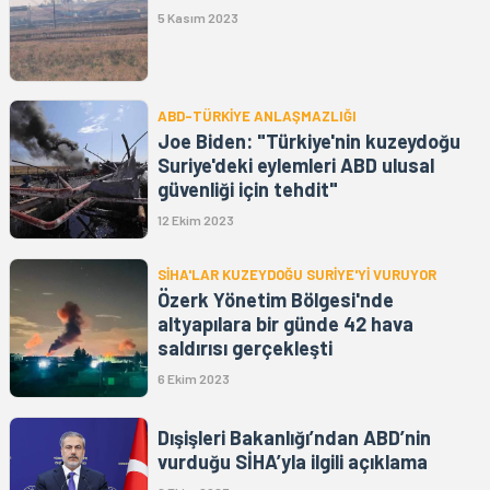
5 Kasım 2023
ABD-TÜRKİYE ANLAŞMAZLIĞI
Joe Biden: "Türkiye'nin kuzeydoğu
Suriye'deki eylemleri ABD ulusal
güvenliği için tehdit"
12 Ekim 2023
SİHA'LAR KUZEYDOĞU SURİYE'Yİ VURUYOR
Özerk Yönetim Bölgesi'nde
altyapılara bir günde 42 hava
saldırısı gerçekleşti
6 Ekim 2023
Dışişleri Bakanlığı’ndan ABD’nin
vurduğu SİHA’yla ilgili açıklama