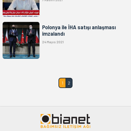
Polonya ile İHA satışı anlaşması
imzalandı
24 Mayıs 2021
1
2