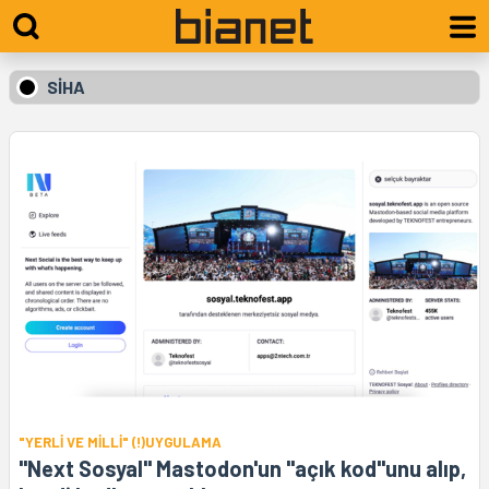
SİHA
"YERLİ VE MİLLİ" (!)UYGULAMA
"Next Sosyal" Mastodon'un "açık kod"unu alıp,