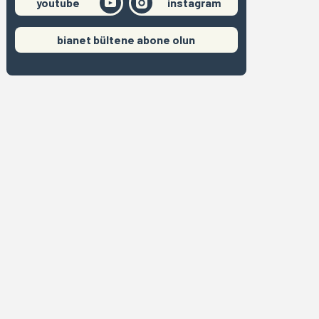
youtube
instagram
bianet bültene abone olun