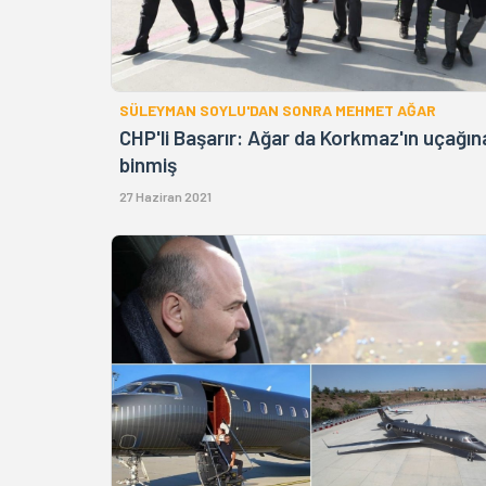
SÜLEYMAN SOYLU'DAN SONRA MEHMET AĞAR
CHP'li Başarır: Ağar da Korkmaz'ın uçağın
binmiş
27 Haziran 2021