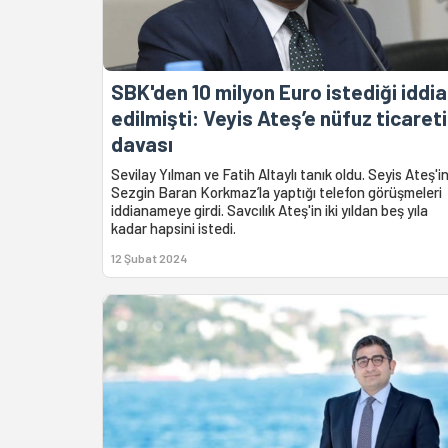
SBK'den 10 milyon Euro istediği iddia
edilmişti: Veyis Ateş’e nüfuz ticareti
davası
Sevilay Yılman ve Fatih Altaylı tanık oldu. Seyis Ateş'i
Sezgin Baran Korkmaz’la yaptığı telefon görüşmeleri
iddianameye girdi. Savcılık Ateş'in iki yıldan beş yıla
kadar hapsini istedi.
12 Şubat 2024