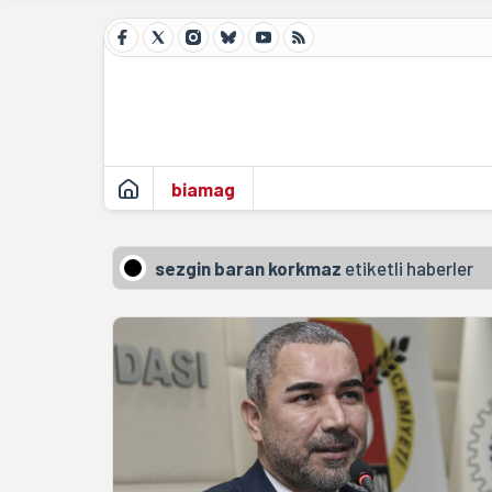
biamag
sezgin baran korkmaz
etiketli haberler