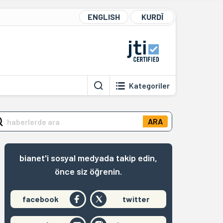
ENGLISH
KURDÎ
Kategoriler
ARA
bianet'i sosyal medyada takip edin,
önce siz öğrenin.
facebook
twitter