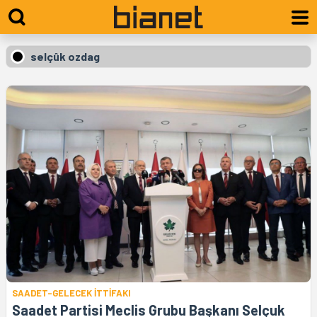
selçûk ozdag
SAADET-GELECEK İTTİFAKI
Saadet Partisi Meclis Grubu Başkanı Selçuk