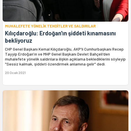
MUHALEFETE YÖNELİK TEHDİTLER VE SALDIRILAR
Kılıçdaroğlu: Erdoğan'ın şiddeti kınamasını
bekliyoruz
CHP Genel Başkanı Kemal Kılıçdaroğlu, AKP'li Cumhurbaşkanı Recep
Tayyip Erdoğan'ın ve MHP Genel Başkanı Devlet Bahçeli'den
muhalefete yönelik saldırılara ilişkin açıklama beklediklerini söyleyip
"Sessiz kalmak, şiddeti özendirmek anlamına gelir" dedi.
20 Ocak 2021