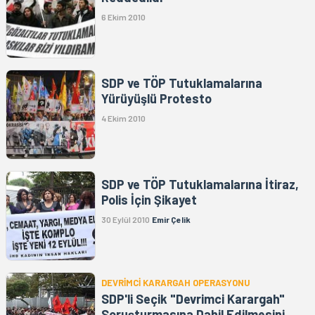
6 Ekim 2010
SDP ve TÖP Tutuklamalarına
Yürüyüşlü Protesto
4 Ekim 2010
SDP ve TÖP Tutuklamalarına İtiraz,
Polis İçin Şikayet
30 Eylül 2010
Emir Çelik
DEVRİMCİ KARARGAH OPERASYONU
SDP'li Seçik "Devrimci Karargah"
Soruşturmasına Dahil Edilmesini