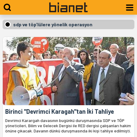
sdp ve töp'lülere yönelik operasyon
Birinci "Devrimci Karagah"tan İki Tahliye
Devrimci Karargah davasının bugünkü duruşmasında SDP ve TÖP
yöneticileri, Bilim ve Gelecek Dergisi ile RED dergisi çalışanları hakim
önüne çıkacak. Davanın dünkü duruşmasında iki kişi tahliye edilmişti.