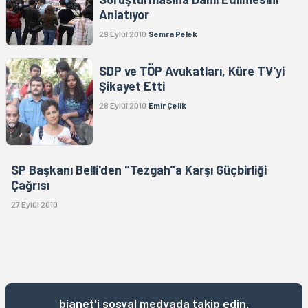
Anlatıyor
29 Eylül 2010
Semra Pelek
SDP ve TÖP Avukatları, Küre TV'yi
Şikayet Etti
28 Eylül 2010
Emir Çelik
SP Başkanı Belli'den "Tezgah"a Karşı Güçbirliği
Çağrısı
27 Eylül 2010
bianet'i sosyal medyada takip edin,