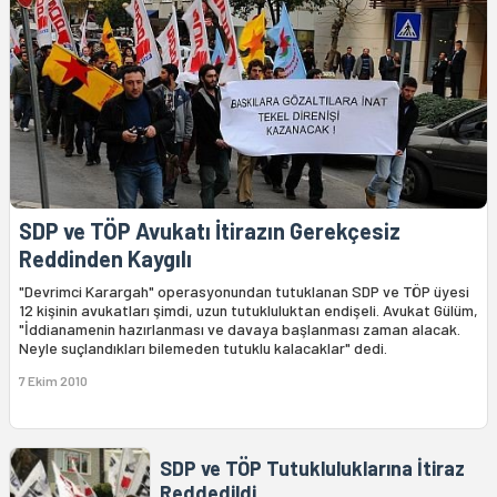
SDP ve TÖP Avukatı İtirazın Gerekçesiz
Reddinden Kaygılı
"Devrimci Karargah" operasyonundan tutuklanan SDP ve TÖP üyesi
12 kişinin avukatları şimdi, uzun tutukluluktan endişeli. Avukat Gülüm,
"İddianamenin hazırlanması ve davaya başlanması zaman alacak.
Neyle suçlandıkları bilemeden tutuklu kalacaklar" dedi.
7 Ekim 2010
SDP ve TÖP Tutukluluklarına İtiraz
Reddedildi