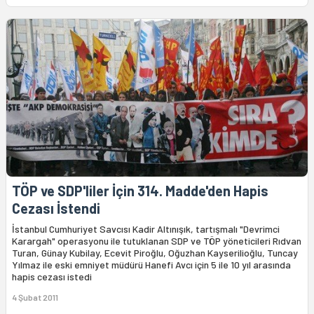
TÖP ve SDP'liler İçin 314. Madde'den Hapis
Cezası İstendi
İstanbul Cumhuriyet Savcısı Kadir Altınışık, tartışmalı "Devrimci
Karargah" operasyonu ile tutuklanan SDP ve TÖP yöneticileri Rıdvan
Turan, Günay Kubilay, Ecevit Piroğlu, Oğuzhan Kayserilioğlu, Tuncay
Yılmaz ile eski emniyet müdürü Hanefi Avcı için 5 ile 10 yıl arasında
hapis cezası istedi
4 Şubat 2011