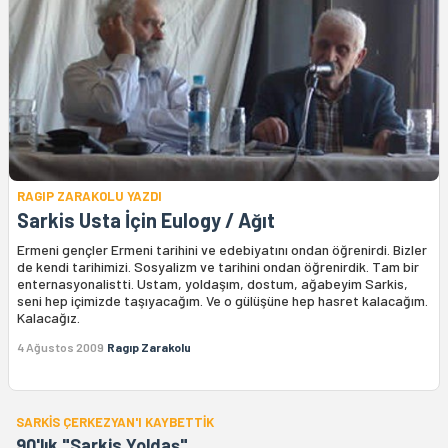
RAGIP ZARAKOLU YAZDI
Sarkis Usta İçin Eulogy / Ağıt
Ermeni gençler Ermeni tarihini ve edebiyatını ondan öğrenirdi. Bizler
de kendi tarihimizi. Sosyalizm ve tarihini ondan öğrenirdik. Tam bir
enternasyonalistti. Ustam, yoldaşım, dostum, ağabeyim Sarkis,
seni hep içimizde taşıyacağım. Ve o gülüşüne hep hasret kalacağım.
Kalacağız.
4 Ağustos 2009
Ragıp Zarakolu
SARKİS ÇERKEZYAN'I KAYBETTİK
90'lık "Sarkis Yoldaş"