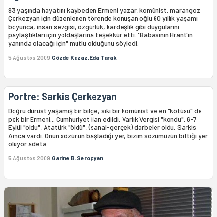
93 yaşında hayatını kaybeden Ermeni yazar, komünist, marangoz
Çerkezyan için düzenlenen törende konuşan oğlu 60 yıllık yaşamı
boyunca, insan sevgisi, özgürlük, kardeşlik gibi duygularını
paylaştıkları için yoldaşlarına teşekkür etti. "Babasının Hrant'ın
yanında olacağı için" mutlu olduğunu söyledi.
5 Ağustos 2009
Gözde Kazaz,Eda Tarak
Portre: Sarkis Çerkezyan
Doğru dürüst yaşamış bir bilge, sıkı bir komünist ve en "kötüsü" de
pek bir Ermeni... Cumhuriyet ilan edildi, Varlık Vergisi "kondu", 6-7
Eylül "oldu", Atatürk "öldü", (sanal-gerçek) darbeler oldu, Sarkis
Amca vardı. Onun sözünün başladığı yer, bizim sözümüzün bittiği yer
oluyor adeta.
5 Ağustos 2009
Garine B. Seropyan