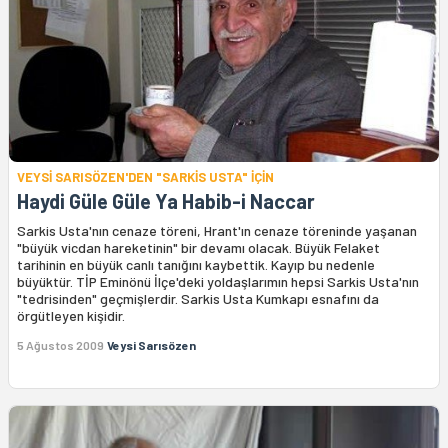
VEYSİ SARISÖZEN'DEN "SARKİS USTA" İÇİN
Haydi Güle Güle Ya Habib-i Naccar
Sarkis Usta'nın cenaze töreni, Hrant'ın cenaze töreninde yaşanan
"büyük vicdan hareketinin" bir devamı olacak. Büyük Felaket
tarihinin en büyük canlı tanığını kaybettik. Kayıp bu nedenle
büyüktür. TİP Eminönü İlçe'deki yoldaşlarımın hepsi Sarkis Usta'nın
"tedrisinden" geçmişlerdir. Sarkis Usta Kumkapı esnafını da
örgütleyen kişidir.
5 Ağustos 2009
Veysi Sarısözen