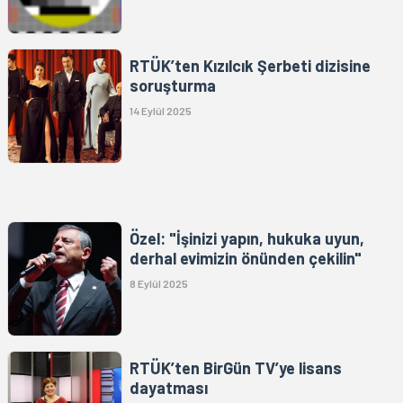
RTÜK’ten Kızılcık Şerbeti dizisine
soruşturma
14 Eylül 2025
Özel: "İşinizi yapın, hukuka uyun,
derhal evimizin önünden çekilin"
8 Eylül 2025
RTÜK’ten BirGün TV’ye lisans
dayatması