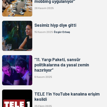
mobbing uygulanıyor”
26 Kasım 2025
Sesimiz hiyp diye gitti
15 Kasım 2025
Özgür Erbaş
“11. Yargı Paketi, sansür
politikalarına da yasal zemin
hazırlıyor”
6 Kasım 2025
TELE 1’in YouTube kanalına erişim
kesildi
25 Ekim 2025