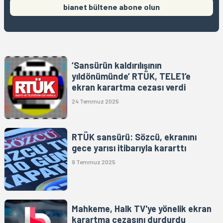
bianet bültene abone olun
‘Sansürün kaldırılışının
yıldönümünde’ RTÜK, TELE1’e
ekran karartma cezası verdi
24 Temmuz 2025
RTÜK sansürü: Sözcü, ekranını
gece yarısı itibarıyla kararttı
9 Temmuz 2025
Mahkeme, Halk TV'ye yönelik ekran
karartma cezasını durdurdu