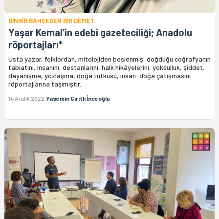
BİNBİR BAHÇEDEN BİR DEMET
Yaşar Kemal’in edebi gazeteciliği; Anadolu
röportajları*
Usta yazar, folklordan, mitolojiden beslenmiş, doğduğu coğrafyanın
tabiatını, insanını, destanlarını, halk hikâyelerini, yoksulluk, şiddet,
dayanışma, yozlaşma, doğa tutkusu, insan-doğa çatışmasını
röportajlarına taşımıştır.
14 Aralık 2022
Yasemin Giritli İnceoğlu