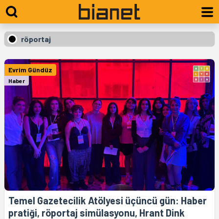
röportaj
Evrim Gündüz
Haber
Temel Gazetecilik Atölyesi üçüncü gün: Haber
pratiği, röportaj simülasyonu, Hrant Dink