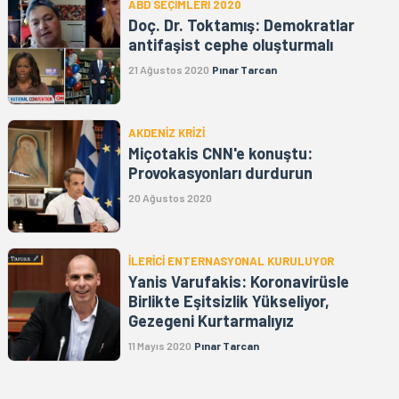
ABD SEÇİMLERİ 2020
Doç. Dr. Toktamış: Demokratlar
antifaşist cephe oluşturmalı
21 Ağustos 2020
Pınar Tarcan
AKDENİZ KRİZİ
Miçotakis CNN'e konuştu:
Provokasyonları durdurun
20 Ağustos 2020
İLERİCİ ENTERNASYONAL KURULUYOR
Yanis Varufakis: Koronavirüsle
Birlikte Eşitsizlik Yükseliyor,
Gezegeni Kurtarmalıyız
11 Mayıs 2020
Pınar Tarcan