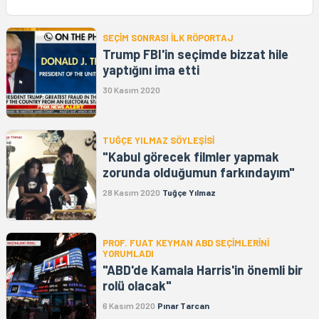
SEÇİM SONRASI İLK RÖPORTAJ
Trump FBI'in seçimde bizzat hile
yaptığını ima etti
30 Kasım 2020
TUĞÇE YILMAZ SÖYLEŞİSİ
"Kabul görecek filmler yapmak
zorunda olduğumun farkındayım"
28 Kasım 2020
Tuğçe Yılmaz
PROF. FUAT KEYMAN ABD SEÇİMLERİNİ
YORUMLADI
"ABD'de Kamala Harris'in önemli bir
rolü olacak"
6 Kasım 2020
Pınar Tarcan