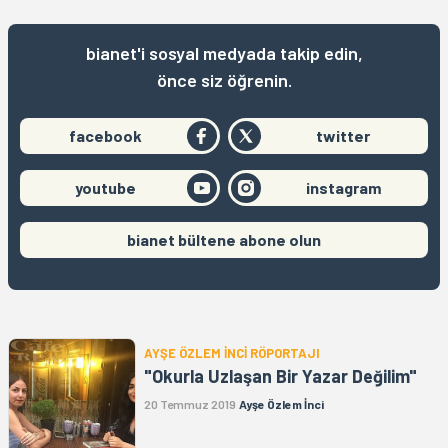
bianet'i sosyal medyada takip edin,
önce siz öğrenin.
facebook
twitter
youtube
instagram
bianet bültene abone olun
AYŞE ÖZLEM İNCİ RÖPORTAJI
"Okurla Uzlaşan Bir Yazar Değilim"
20 Temmuz 2019
Ayşe Özlem İnci