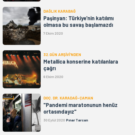
DAĞLIK KARABAĞ
Paşinyan: Türkiye'nin katılımı
olmasa bu savaş başlamazdı
7 Ekim 2020
32.GÜN ARŞİVİ'NDEN
Metallica konserine katılanlara
çağrı
6 Ekim 2020
DOÇ. DR. KARADAĞ-ÇAMAN
"Pandemi maratonunun henüz
ortasındayız"
30 Eylül 2020
Pınar Tarcan