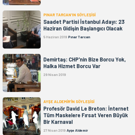
PINAR TARCAN'IN SÖYLEŞİSİ
Saadet Partisi İstanbul Adayı: 23
Haziran Gidişin Başlangıcı Olacak
5 Haziran 2019
Pınar Tarcan
Demirtaş: CHP'nin Bize Borcu Yok,
Halka Hizmet Borcu Var
29 Nisan 2019
AYŞE ALDEMİR'İN SÖYLEŞİSİ
Profesör David Le Breton: İnternet
Tüm Maskelere Fırsat Veren Büyük
Bir Karnaval
27 Nisan 2019
Ayşe Aldemir