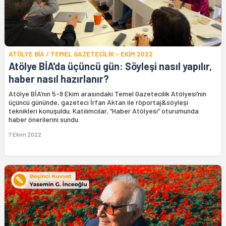
ATÖLYE BİA / TEMEL GAZETECİLİK - EKİM 2022
Atölye BİA'da üçüncü gün: Söyleşi nasıl yapılır,
haber nasıl hazırlanır?
Atölye BİA’nın 5-9 Ekim arasındaki Temel Gazetecilik Atölyesi’nin
üçüncü gününde, gazeteci İrfan Aktan ile röportaj&söyleşi
teknikleri konuşuldu. Katılımcılar, “Haber Atölyesi” oturumunda
haber önerilerini sundu.
7 Ekim 2022