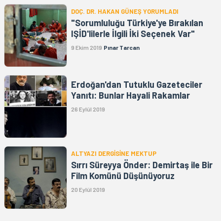
DOÇ. DR. HAKAN GÜNEŞ YORUMLADI
"Sorumluluğu Türkiye'ye Bırakılan
IŞİD'lilerle İlgili İki Seçenek Var"
9 Ekim 2019
Pınar Tarcan
Erdoğan'dan Tutuklu Gazeteciler
Yanıtı: Bunlar Hayali Rakamlar
26 Eylül 2019
ALTYAZI DERGİSİNE MEKTUP
Sırrı Süreyya Önder: Demirtaş ile Bir
Film Komünü Düşünüyoruz
20 Eylül 2019