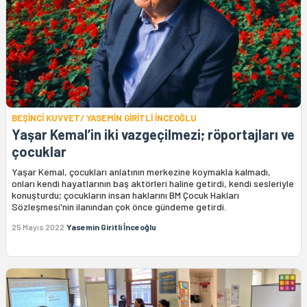
BEŞİNCİ KUVVET/ YASEMİN GİRİTLİ İNCEOĞLU
Yaşar Kemal’in iki vazgeçilmezi; röportajları ve
çocuklar
Yaşar Kemal, çocukları anlatının merkezine koymakla kalmadı,
onları kendi hayatlarının baş aktörleri haline getirdi, kendi sesleriyle
konuşturdu; çocukların insan haklarını BM Çocuk Hakları
Sözleşmesi'nin ilanından çok önce gündeme getirdi.
25 Mayıs 2022
Yasemin Giritli İnceoğlu