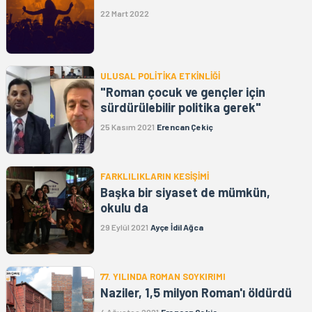
22 Mart 2022
ULUSAL POLİTİKA ETKİNLİĞİ
"Roman çocuk ve gençler için
sürdürülebilir politika gerek"
25 Kasım 2021
Erencan Çekiç
FARKLILIKLARIN KESİŞİMİ
Başka bir siyaset de mümkün,
okulu da
29 Eylül 2021
Ayçe İdil Ağca
77. YILINDA ROMAN SOYKIRIMI
Naziler, 1,5 milyon Roman'ı öldürdü
4 Ağustos 2021
Erencan Çekiç