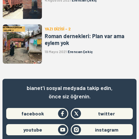
YAZI DİZİSİ - 2
Roman dernekleri: Plan var ama
eylem yok
19 Mayıs 2021
Erencan Çekiç
bianet'i sosyal medyada takip edin,
önce siz öğrenin.
facebook
twitter
youtube
instagram