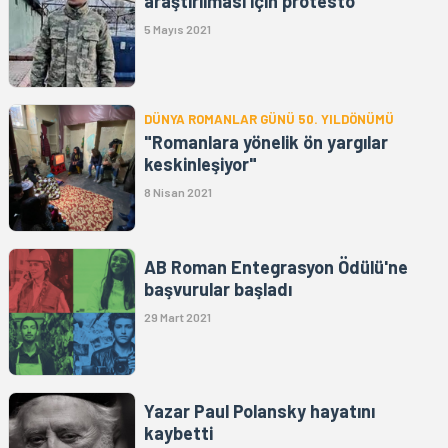
araştırılması için protesto
5 Mayıs 2021
DÜNYA ROMANLAR GÜNÜ 50. YILDÖNÜMÜ
"Romanlara yönelik ön yargılar
keskinleşiyor"
8 Nisan 2021
AB Roman Entegrasyon Ödülü'ne
başvurular başladı
29 Mart 2021
Yazar Paul Polansky hayatını
kaybetti