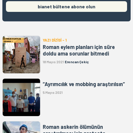
bianet bültene abone olun
YAZI DİZİSİ - 1
Roman eylem planları için süre
doldu ama sorunlar bitmedi
18 Mayıs 2021
Erencan Çekiç
“Ayrımcılık ve mobbing araştırılsın”
5 Mayıs 2021
Roman askerin ölümünün