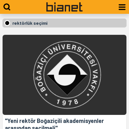
rektörlük seçimi
"Yeni rektör Boğaziçili akademisyenler
arasından seçilmeli"