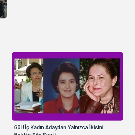
Gül Üç Kadın Adaydan Yalnızca İkisini
Rektörlüğe Seçti