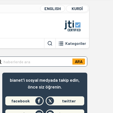
ENGLISH
KURDÎ
Kategoriler
ARA
bianet'i sosyal medyada takip edin,
önce siz öğrenin.
facebook
twitter