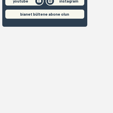
youtube
instagram
bianet bültene abone olun