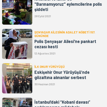
"Barınamıyoruz" eylemcilerine polis
şiddeti
28 Eylül 2021
ŞENYAŞAR AİLESİNİN ADALET NÖBETİ 157.
GÜNÜNDE
Polis Şenyaşar Ailesi'ne pankart
cezası kesti
12 Ağustos 2021
İLK ONUR YÜRÜYÜŞÜ
Eskişehir Onur Yürüyüşü’nde
gözaltına alınanlar serbest
30 Haziran 2021
İstanbul’daki “Kobanî davası”