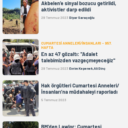
Akbelen’e sinyal bozucu getirildi,
aktivistler darp edildi
29 Temmuz 2023
Diyar Saraçoğlu
CUMARTESİ ANNELERİ/İNSANLARI - 957.
HAFTA
En az 47 gözaltı: "Adalet
talebimizden vazgeçmeyeceğiz"
29 Temmuz 2023
Evrim Kepenek,Ali Dinç
Hak örgütleri Cumartesi Anneleri/
İnsanları’na müdahaleyi raporladı
5 Temmuz 2023
BM’den Lawlor: Cumartesi