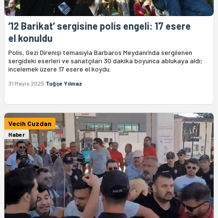
‘12 Barikat’ sergisine polis engeli: 17 esere
el konuldu
Polis, Gezi Direnişi temasıyla Barbaros Meydanı’nda sergilenen
sergideki eserleri ve sanatçıları 30 dakika boyunca ablukaya aldı;
incelemek üzere 17 esere el koydu.
31 Mayıs 2025
Tuğçe Yılmaz
Vecih Cuzdan
Haber