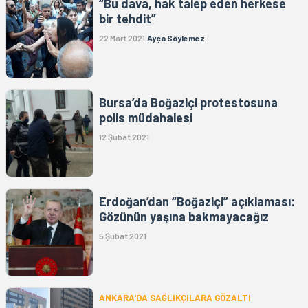
“Bu dava, hak talep eden herkese
bir tehdit”
22 Mart 2021
Ayça Söylemez
Bursa’da Boğaziçi protestosuna
polis müdahalesi
12 Şubat 2021
Erdoğan’dan “Boğaziçi” açıklaması:
Gözünün yaşına bakmayacağız
5 Şubat 2021
ANKARA'DA SAĞLIKÇILARA GÖZALTI