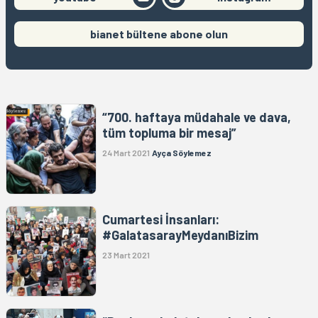
bianet bültene abone olun
“700. haftaya müdahale ve dava,
tüm topluma bir mesaj”
24 Mart 2021
Ayça Söylemez
Cumartesi İnsanları:
#GalatasarayMeydanıBizim
23 Mart 2021