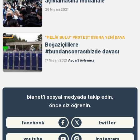
açıklamasına müdahale
26 Nisan 2021
“MELİH BULU” PROTESTOSUNA YENİ DAVA
Boğaziçililere
#bundansonrasıbizde davası
17 Nisan 2021
Ayça Söylemez
bianet'i sosyal medyada takip edin,
önce siz öğrenin.
facebook
twitter
youtube
instagram