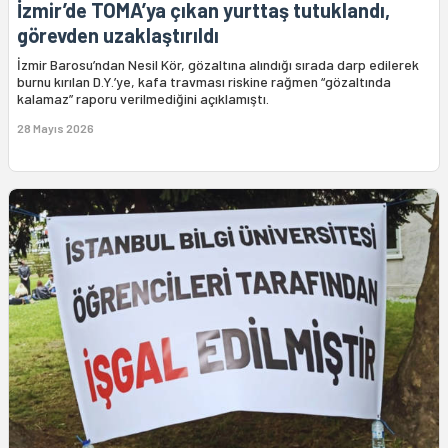
İzmir’de TOMA’ya çıkan yurttaş tutuklandı,
görevden uzaklaştırıldı
İzmir Barosu’ndan Nesil Kör, gözaltına alındığı sırada darp edilerek
burnu kırılan D.Y.’ye, kafa travması riskine rağmen “gözaltında
kalamaz” raporu verilmediğini açıklamıştı.
28 Mayıs 2026