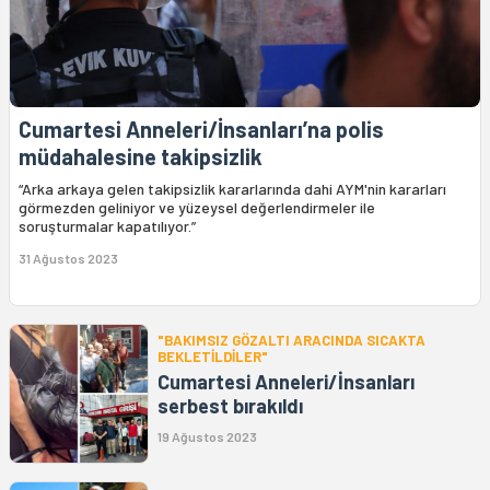
Cumartesi Anneleri/İnsanları’na polis
müdahalesine takipsizlik
“Arka arkaya gelen takipsizlik kararlarında dahi AYM'nin kararları
görmezden geliniyor ve yüzeysel değerlendirmeler ile
soruşturmalar kapatılıyor.”
31 Ağustos 2023
"BAKIMSIZ GÖZALTI ARACINDA SICAKTA
BEKLETİLDİLER"
Cumartesi Anneleri/İnsanları
serbest bırakıldı
19 Ağustos 2023