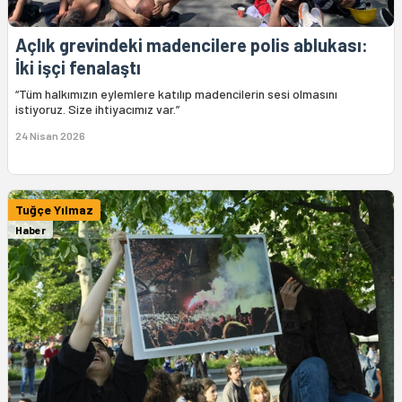
Açlık grevindeki madencilere polis ablukası:
İki işçi fenalaştı
“Tüm halkımızın eylemlere katılıp madencilerin sesi olmasını
istiyoruz. Size ihtiyacımız var.”
24 Nisan 2026
Tuğçe Yılmaz
Haber