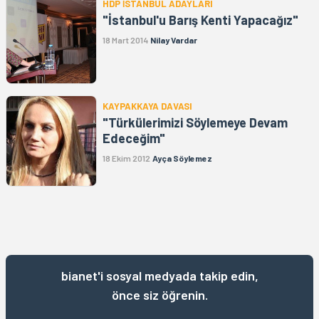
HDP İSTANBUL ADAYLARI
"İstanbul'u Barış Kenti Yapacağız"
18 Mart 2014
Nilay Vardar
KAYPAKKAYA DAVASI
"Türkülerimizi Söylemeye Devam
Edeceğim"
18 Ekim 2012
Ayça Söylemez
bianet'i sosyal medyada takip edin,
önce siz öğrenin.