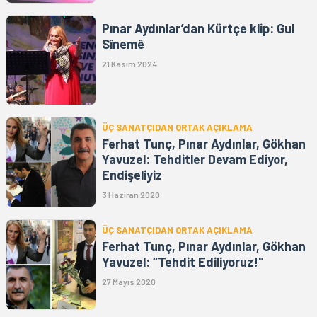
Pınar Aydınlar’dan Kürtçe klip: Gul
Sînemê
21 Kasım 2024
ÜÇ SANATÇIDAN ORTAK AÇIKLAMA
Ferhat Tunç, Pınar Aydınlar, Gökhan
Yavuzel: Tehditler Devam Ediyor,
Endişeliyiz
3 Haziran 2020
ÜÇ SANATÇIDAN ORTAK AÇIKLAMA
Ferhat Tunç, Pınar Aydınlar, Gökhan
Yavuzel: “Tehdit Ediliyoruz!"
27 Mayıs 2020