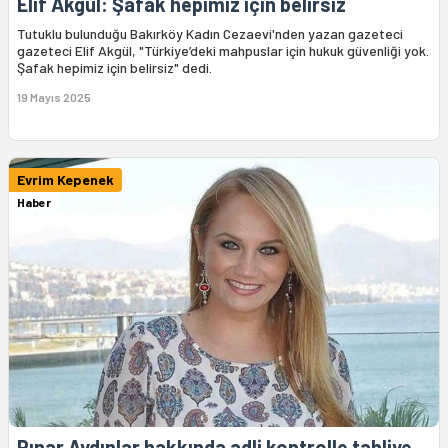
Elif Akgül: Şafak hepimiz için belirsiz
Tutuklu bulunduğu Bakırköy Kadın Cezaevi'nden yazan gazeteci
gazeteci Elif Akgül, "Türkiye’deki mahpuslar için hukuk güvenliği yok.
Şafak hepimiz için belirsiz" dedi.
19 Mayıs 2025
Evrim Kepenek
Haber
Pınar Aydınlar hakkında adli kontrolle tahliye