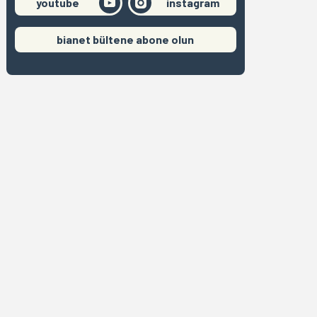
youtube
instagram
bianet bültene abone olun