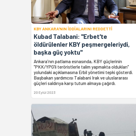
KBY ANKARA'NIN İDDİALARINI REDDETTİ
Kubad Talabani: "Erbet'te
öldürülenler KBY peşmergeleriydi,
başka güç yoktu"
Ankara'nın patlama esnasında, KBY güçlerinin
"PKK/YPG’li teröristlerle talim yapmakta oldukları"
yolundaki açıklamasına Erbil yönetimi tepki gösterdi.
Başbakan yardımcısı Talabani Irak ve uluslararası
güçleri saldırıya karşı tutum almaya çağırdı.
20 Eylül 2023