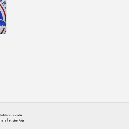
kları Saklıdır
msız İletişim Ağı