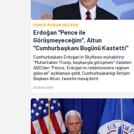
PENCE BUGÜN GELİYOR
Erdoğan "Pence ile
Görüşmeyeceğim", Altun
"Cumhurbaşkanı Bugünü Kastetti"
Cumhurbaşkanı Erdoğan'ın SkyNews muhabirine
"Muhattabım Trump, başkasıyla görüşmem" ifadeleri
ABD'den "Pence, Erdoğan'ın reddetmesine rağmen
gidecek" açıklaması geldi. Cumhurbaşkanlığı İletişim
Başkanı Altun, tweetle mesaj iletti.
16 Ekim 2019