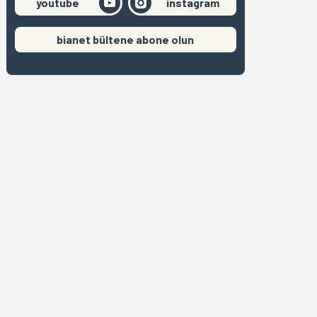
youtube
instagram
bianet bültene abone olun