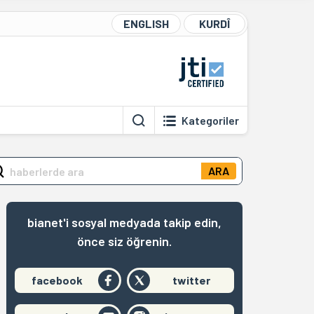
ENGLISH
KURDÎ
Kategoriler
ARA
bianet'i sosyal medyada takip edin,
önce siz öğrenin.
facebook
twitter