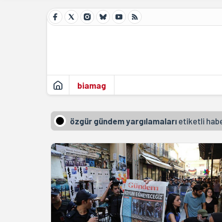
biamag
özgür gündem yargılamaları
etiketli hab