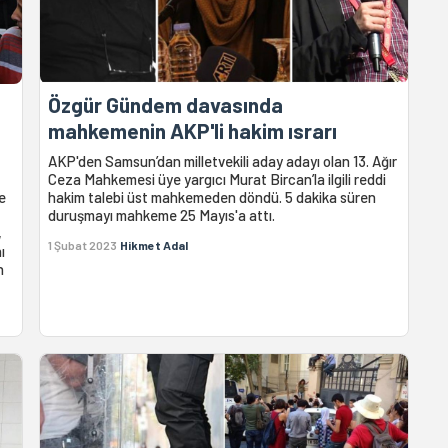
Özgür Gündem davasında
mahkemenin AKP'li hakim ısrarı
AKP'den Samsun’dan milletvekili aday adayı olan 13. Ağır
Ceza Mahkemesi üye yargıcı Murat Bircan’la ilgili reddi
e
hakim talebi üst mahkemeden döndü. 5 dakika süren
duruşmayı mahkeme 25 Mayıs'a attı.
,
1 Şubat 2023
Hikmet Adal
ı
n