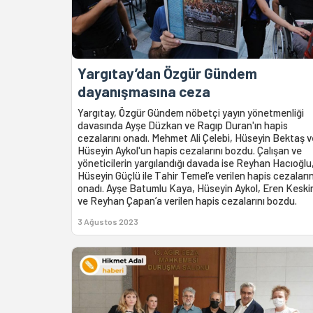
Yargıtay’dan Özgür Gündem
dayanışmasına ceza
Yargıtay, Özgür Gündem nöbetçi yayın yönetmenliği
davasında Ayşe Düzkan ve Ragıp Duran'ın hapis
cezalarını onadı. Mehmet Ali Çelebi, Hüseyin Bektaş v
Hüseyin Aykol'un hapis cezalarını bozdu. Çalışan ve
yöneticilerin yargılandığı davada ise Reyhan Hacıoğlu
Hüseyin Güçlü ile Tahir Temel’e verilen hapis cezaların
onadı. Ayşe Batumlu Kaya, Hüseyin Aykol, Eren Keski
ve Reyhan Çapan’a verilen hapis cezalarını bozdu.
3 Ağustos 2023