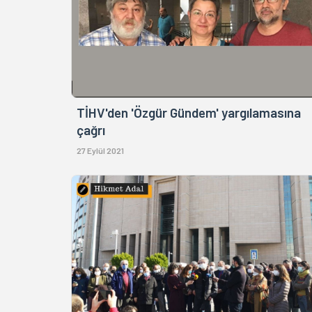
TİHV'den 'Özgür Gündem' yargılamasına
çağrı
27 Eylül 2021