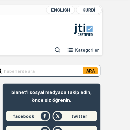
ENGLISH
KURDÎ
Kategoriler
ARA
bianet'i sosyal medyada takip edin,
önce siz öğrenin.
facebook
twitter