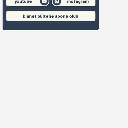
youtube
instagram
bianet bültene abone olun