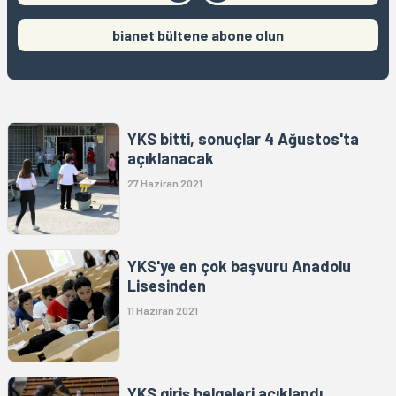
bianet bültene abone olun
YKS bitti, sonuçlar 4 Ağustos'ta
açıklanacak
27 Haziran 2021
YKS'ye en çok başvuru Anadolu
Lisesinden
11 Haziran 2021
YKS giriş belgeleri açıklandı