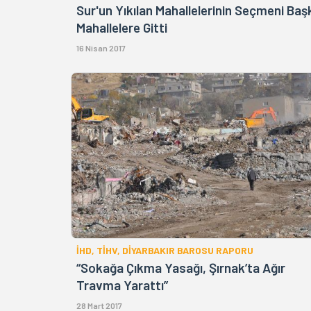
Sur'un Yıkılan Mahallelerinin Seçmeni Baş
Mahallelere Gitti
16 Nisan 2017
İHD, TİHV, DİYARBAKIR BAROSU RAPORU
“Sokağa Çıkma Yasağı, Şırnak’ta Ağır
Travma Yarattı”
28 Mart 2017