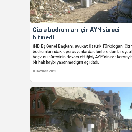
Cizre bodrumları için AYM süreci
bitmedi
İHD Eş Genel Başkanı, avukat Öztürk Türkdoğan, Ciz
bodrumlarındaki operasyonlarda ölenlere dair bireysel
başvuru sürecinin devam ettiğini, AYM’nin ret kararıyl
bir hak kaybı yaşanmadığını açıkladı.
11 Haziran 2021