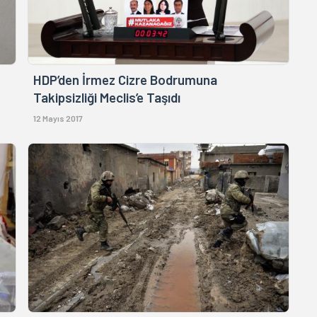
e
HDP’den İrmez Cizre Bodrumuna
Takipsizliği Meclis’e Taşıdı
12 Mayıs 2017