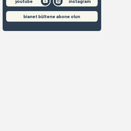
youtube
instagram
bianet bültene abone olun