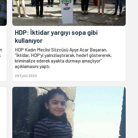
HDP: İktidar yargıyı sopa gibi
kullanıyor
ın
HDP Kadın Meclisi Sözcüsü Ayşe Acar Başaran,
k
“İktidar, HDP’yi yalnızlaştırarak, hedef göstererek,
kriminalize ederek ayakta durmayı amaçlıyor”
açıklamasını yaptı.
29 Eylül 2020