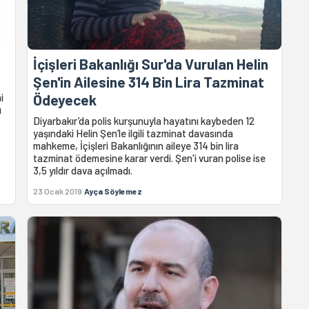
İçişleri Bakanlığı Sur'da Vurulan Helin
Şen'in Ailesine 314 Bin Lira Tazminat
i
Ödeyecek
ı
Diyarbakır’da polis kurşunuyla hayatını kaybeden 12
yaşındaki Helin Şen’le ilgili tazminat davasında
mahkeme, İçişleri Bakanlığının aileye 314 bin lira
tazminat ödemesine karar verdi. Şen'i vuran polise ise
3,5 yıldır dava açılmadı.
23 Ocak 2019
Ayça Söylemez