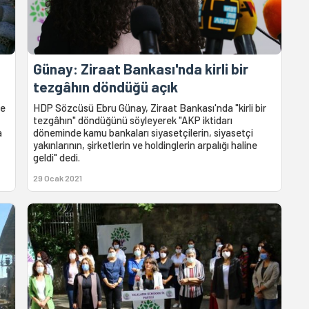
Günay: Ziraat Bankası'nda kirli bir
tezgâhın döndüğü açık
re
HDP Sözcüsü Ebru Günay, Ziraat Bankası'nda "kirli bir
tezgâhın" döndüğünü söyleyerek "AKP iktidarı
a
döneminde kamu bankaları siyasetçilerin, siyasetçi
yakınlarının, şirketlerin ve holdinglerin arpalığı haline
geldi" dedi.
29 Ocak 2021