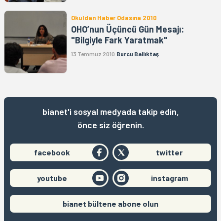
Okuldan Haber Odasına 2010
OHO’nun Üçüncü Gün Mesajı:
"Bilgiyle Fark Yaratmak"
13 Temmuz 2010
Burcu Ballıktaş
bianet'i sosyal medyada takip edin,
önce siz öğrenin.
facebook
twitter
youtube
instagram
bianet bültene abone olun