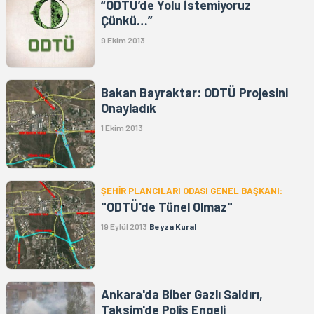
“ODTÜ’de Yolu İstemiyoruz
Çünkü…”
9 Ekim 2013
Bakan Bayraktar: ODTÜ Projesini
Onayladık
1 Ekim 2013
ŞEHİR PLANCILARI ODASI GENEL BAŞKANI:
"ODTÜ'de Tünel Olmaz"
19 Eylül 2013
Beyza Kural
Ankara'da Biber Gazlı Saldırı,
Taksim'de Polis Engeli