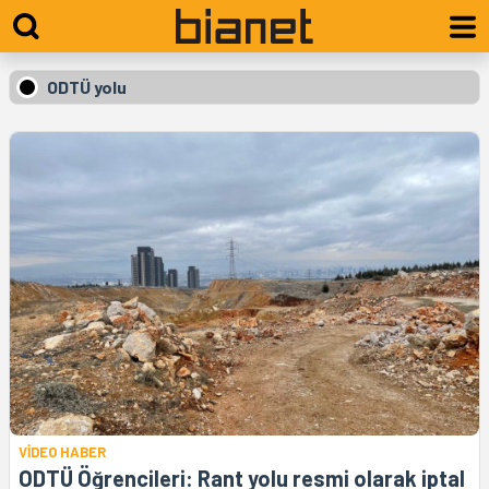
ODTÜ yolu
VİDEO HABER
ODTÜ Öğrencileri: Rant yolu resmi olarak iptal