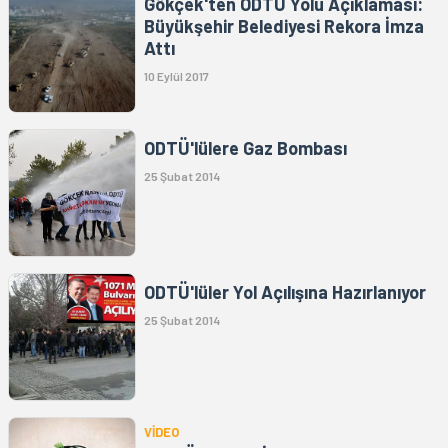
Gökçek'ten ODTÜ Yolu Açıklaması:
Büyükşehir Belediyesi Rekora İmza
Attı
10 Eylül 2017
ODTÜ'lülere Gaz Bombası
25 Şubat 2014
ODTÜ'lüler Yol Açılışına Hazırlanıyor
25 Şubat 2014
VİDEO