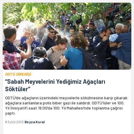
ODTÜ DİRENİŞİ
“Sabah Meyvelerini Yediğimiz Ağaçları
Söktüler”
ODTÜ’de ağaçların üzerindeki meyvelerle sökülmesine karşı çıkarak
ağaçlara sarılanlara polis biber gazı ile saldırdı. ODTÜ'lüler ve 100.
Yıl İnisiyatifi saat 19.00’da 100. Yıl Mahallesi’nde toplanma çağrısı
yaptı.
6 Eylül 2013
Beyza Kural