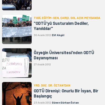
TODİ, EĞİTİM-SEN, ÇARŞI, SOL AÇIK MEYDANDA
"ODTÜ'yü Susturalım Dediler,
Yanıldılar"
30 Aralık 2012
Elif Akgül
Özyeğin Üniversitesi'nden ODTÜ
Dayanışması
27 Aralık 2012
YRD. DOÇ. DR. ÖZTAN'DAN
ODTÜ Direnişi: Onurlu Bir İsyan, Bir
Başlangıç
23 Aralık 2012
Güven Gürkan Öztan