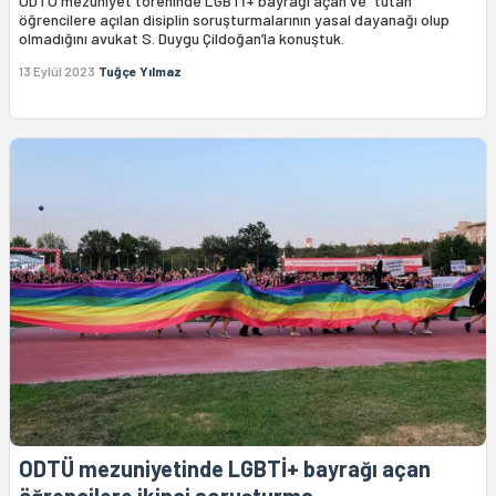
ODTÜ mezuniyet töreninde LGBTİ+ bayrağı açan ve “tutan”
öğrencilere açılan disiplin soruşturmalarının yasal dayanağı olup
olmadığını avukat S. Duygu Çildoğan’la konuştuk.
13 Eylül 2023
Tuğçe Yılmaz
ODTÜ mezuniyetinde LGBTİ+ bayrağı açan