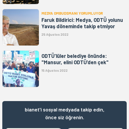
MEDYA OMBUDSMANI YORUMLUYOR
Faruk Bildirici: Medya, ODTÜ yolunu
Yavaş döneminde takip etmiyor
25 Ağustos 2022
ODTÜ’lüler belediye önünde:
"Mansur, elini ODTÜ’den çek"
15 Ağustos 2022
bianet'i sosyal medyada takip edin,
önce siz öğrenin.