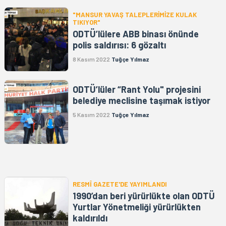
"MANSUR YAVAŞ TALEPLERİMİZE KULAK
TIKIYOR"
ODTÜ’lülere ABB binası önünde
polis saldırısı: 6 gözaltı
8 Kasım 2022
Tuğçe Yılmaz
ODTÜ’lüler “Rant Yolu" projesini
belediye meclisine taşımak istiyor
5 Kasım 2022
Tuğçe Yılmaz
RESMÎ GAZETE'DE YAYIMLANDI
1990’dan beri yürürlükte olan ODTÜ
Yurtlar Yönetmeliği yürürlükten
kaldırıldı