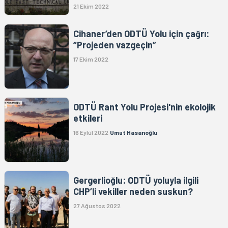
21 Ekim 2022
Cihaner’den ODTÜ Yolu için çağrı:
“Projeden vazgeçin”
17 Ekim 2022
ODTÜ Rant Yolu Projesi'nin ekolojik
etkileri
16 Eylül 2022
Umut Hasanoğlu
Gergerlioğlu: ODTÜ yoluyla ilgili
CHP’li vekiller neden suskun?
27 Ağustos 2022