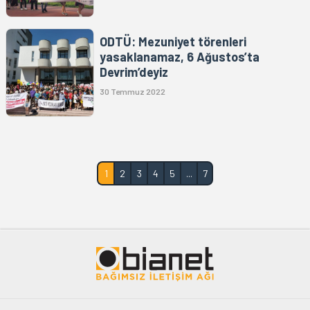
ODTÜ: Mezuniyet törenleri
yasaklanamaz, 6 Ağustos’ta
Devrim’deyiz
30 Temmuz 2022
1
2
3
4
5
...
7