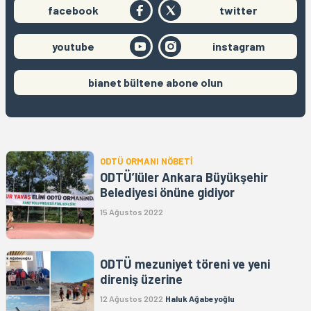
facebook
twitter
youtube
instagram
bianet bültene abone olun
ODTÜ ORMANI NÖBETİ
ODTÜ’lüler Ankara Büyükşehir
Belediyesi önüne gidiyor
15 Ağustos 2022
ODTÜ mezuniyet töreni ve yeni
direniş üzerine
12 Ağustos 2022
Haluk Ağabeyoğlu