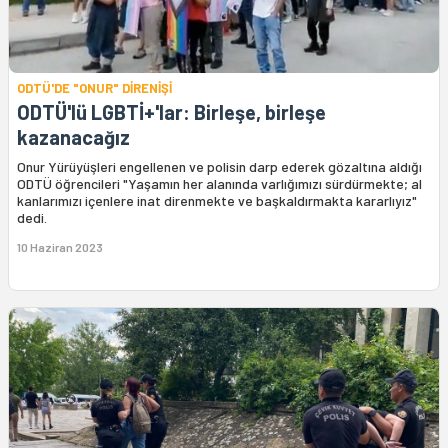
ODTÜ'DE "ONUR" DİRENİŞİ
ODTÜ'lü LGBTİ+'lar: Birleşe, birleşe
kazanacağız
Onur Yürüyüşleri engellenen ve polisin darp ederek gözaltına aldığı
ODTÜ öğrencileri "Yaşamın her alanında varlığımızı sürdürmekte; al
kanlarımızı içenlere inat direnmekte ve başkaldırmakta kararlıyız"
dedi.
10 Haziran 2023