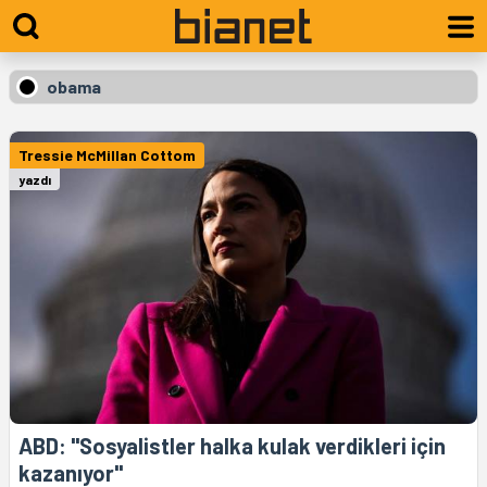
obama
Tressie McMillan Cottom
yazdı
ABD: "Sosyalistler halka kulak verdikleri için
kazanıyor"