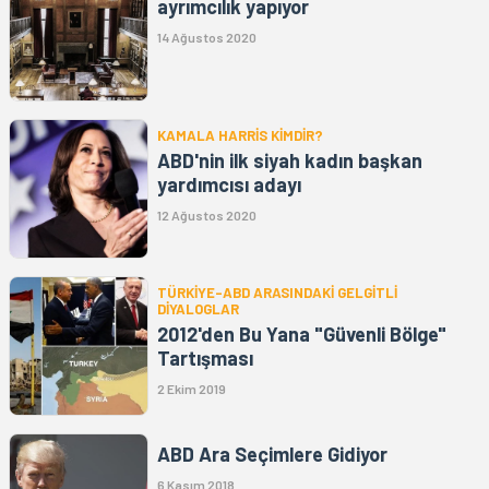
ayrımcılık yapıyor
14 Ağustos 2020
KAMALA HARRİS KİMDİR?
ABD'nin ilk siyah kadın başkan
yardımcısı adayı
12 Ağustos 2020
TÜRKİYE-ABD ARASINDAKİ GELGİTLİ
DİYALOGLAR
2012'den Bu Yana "Güvenli Bölge"
Tartışması
2 Ekim 2019
ABD Ara Seçimlere Gidiyor
6 Kasım 2018