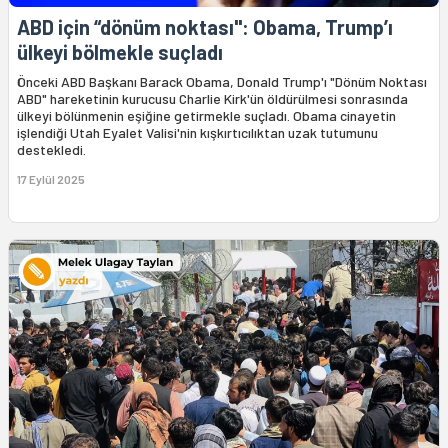
ABD için “dönüm noktası": Obama, Trump’ı
ülkeyi bölmekle suçladı
Önceki ABD Başkanı Barack Obama, Donald Trump'ı "Dönüm Noktası
ABD" hareketinin kurucusu Charlie Kirk'ün öldürülmesi sonrasında
ülkeyi bölünmenin eşiğine getirmekle suçladı. Obama cinayetin
işlendiği Utah Eyalet Valisi'nin kışkırtıcılıktan uzak tutumunu
destekledi.
17 Eylül 2025