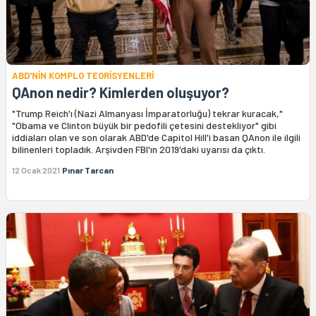
ABD'NİN KOMPLO TEORİSYENLERİ
QAnon nedir? Kimlerden oluşuyor?
"Trump Reich'ı (Nazi Almanyası İmparatorluğu) tekrar kuracak,"
"Obama ve Clinton büyük bir pedofili çetesini destekliyor" gibi
iddiaları olan ve son olarak ABD'de Capitol Hill'i basan QAnon ile ilgili
bilinenleri topladık. Arşivden FBI'ın 2019'daki uyarısı da çıktı.
12 Ocak 2021
Pınar Tarcan