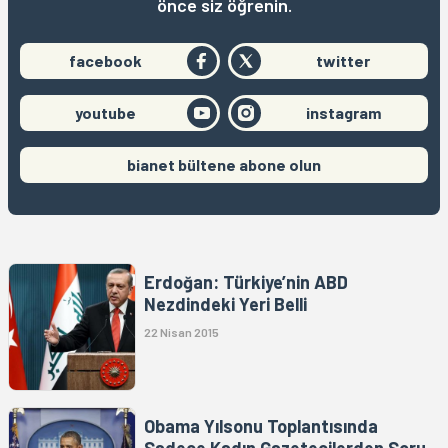
önce siz öğrenin.
facebook
twitter
youtube
instagram
bianet bültene abone olun
Erdoğan: Türkiye’nin ABD
Nezdindeki Yeri Belli
22 Nisan 2015
Obama Yılsonu Toplantısında
Sadece Kadın Gazetecilerden Soru