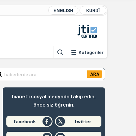
ENGLISH
KURDÎ
Kategoriler
ARA
bianet'i sosyal medyada takip edin,
önce siz öğrenin.
facebook
twitter