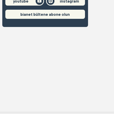
youtube
instagram
bianet bültene abone olun