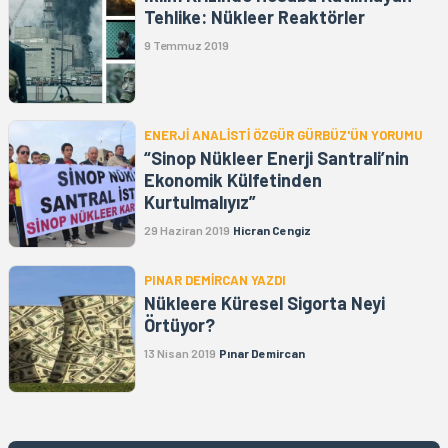
Tehlike: Nükleer Reaktörler
9 Temmuz 2019
ENERJİ ANALİSTİ ÖZGÜR GÜRBÜZ'ÜN YORUMU
“Sinop Nükleer Enerji Santrali’nin
Ekonomik Külfetinden
Kurtulmalıyız”
29 Haziran 2019
Hicran Cengiz
PINAR DEMİRCAN YAZDI
Nükleere Küresel Sigorta Neyi
Örtüyor?
13 Nisan 2019
Pınar Demircan