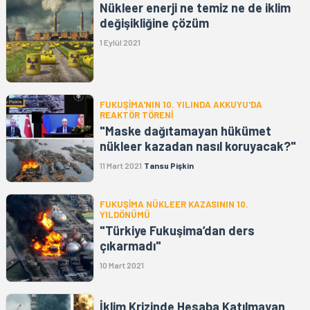
Nükleer enerji ne temiz ne de iklim
değişikliğine çözüm
1 Eylül 2021
FUKUŞİMA'NIN 10. YILINDA AKKUYU'DA
REAKTÖR TÖRENİ
"Maske dağıtamayan hükümet
nükleer kazadan nasıl koruyacak?"
11 Mart 2021
Tansu Pişkin
FUKUŞİMA NÜKLEER KAZASININ 10.
YILDÖNÜMÜ
"Türkiye Fukuşima’dan ders
çıkarmadı"
10 Mart 2021
İklim Krizinde Hesaba Katılmayan