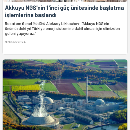
Akkuyu NGS'nin 1'inci güç ünitesinde başlatma
işlemlerine başlandı
Rosatom Genel Müdürü Aleksey Likhachev: “Akkuyu NGS’nin
önümüzdeki yıl Türkiye enerji sistemine dahil olması için elimizden
geleni yapıyoruz.”
9 Nisan 2024