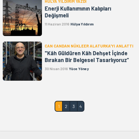
HÜLYA YILDIRIM YAZDI
Enerji Kullanımının Kalıpları
Değişmeli
11 Haziran 2016
Hülya Yıldırım
CAN CANDAN NÜKLEER ALATURKA'YI ANLATTI
"Kâh Güldüren Kâh Dehşet İçinde
Bırakan Bir Belgesel Tasarlıyoruz”
30 Nisan 2016
Yüce Yöney
1
2
3
4