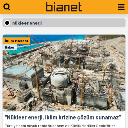
nükleer enerji
İklim Masası
Haber
“Nükleer enerji, iklim krizine çözüm sunamaz”
Türkiye hem büyük reaktörler hem de Küçük Modüler Reaktörler