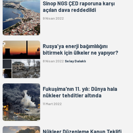
Sinop NGS ÇED raporuna karşı
açılan dava reddedildi
9 Nisan 2022
Rusya’ya enerji bağımlılığını
bitirmek için ülkeler ne yapıyor?
8 Nisan 2022
Selay Dalaklı
Fukuşima'nın 11. yılı: Dünya hala
nükleer tehditler altında
11 Mart 2022
Nükleer Düzenleme Kanun Teklifi