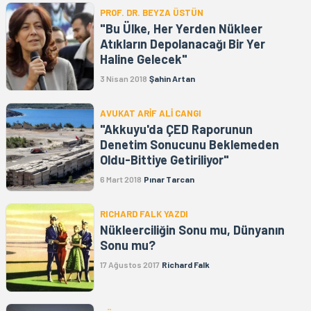
PROF. DR. BEYZA ÜSTÜN
"Bu Ülke, Her Yerden Nükleer
Atıkların Depolanacağı Bir Yer
Haline Gelecek"
3 Nisan 2018
Şahin Artan
AVUKAT ARİF ALİ CANGI
"Akkuyu'da ÇED Raporunun
Denetim Sonucunu Beklemeden
Oldu-Bittiye Getiriliyor"
6 Mart 2018
Pınar Tarcan
RICHARD FALK YAZDI
Nükleerciliğin Sonu mu, Dünyanın
Sonu mu?
17 Ağustos 2017
Richard Falk