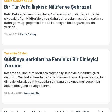
CENK ÖZBAY YAZDI
Bir Tür Vefa İlişkisi: Nilüfer ve Şehrazat
Belki Pekkan'ın sesinden daha Akdenizli-nağmeli, daha tutkulu
çıkacak laflar, Nilüfer'de biraz daha baharatlanmış, daha sakin ve
daha görmüş-geçirmiş bir eda ile tınlıyor. Bu da güzel, bu da
yerinde.
2 Mart 2019
Cenk Özbay
Yasemin ÖZ'den
Güldünya Şarkıları'na Feminist Bir Dinleyici
Yorumu
Kafama takılan tüm sorulara rağmen iyi ki böyle bir albüm çıktı
diyorum. Müzikal anlamda değerlendirmesi bana düşmezse de, bir
dinleyici olarak politik kaygıları bir yana bırakınca muhteşem bir
albüm olduğunu söyleyebilirim.
13 Aralık 2008
Yasemin Öz