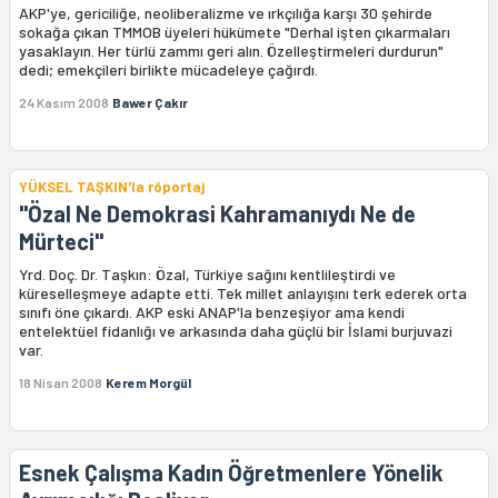
AKP'ye, gericiliğe, neoliberalizme ve ırkçılığa karşı 30 şehirde
sokağa çıkan TMMOB üyeleri hükümete "Derhal işten çıkarmaları
yasaklayın. Her türlü zammı geri alın. Özelleştirmeleri durdurun"
dedi; emekçileri birlikte mücadeleye çağırdı.
24 Kasım 2008
Bawer Çakır
YÜKSEL TAŞKIN'la röportaj
"Özal Ne Demokrasi Kahramanıydı Ne de
Mürteci"
Yrd. Doç. Dr. Taşkın: Özal, Türkiye sağını kentlileştirdi ve
küreselleşmeye adapte etti. Tek millet anlayışını terk ederek orta
sınıfı öne çıkardı. AKP eski ANAP'la benzeşiyor ama kendi
entelektüel fidanlığı ve arkasında daha güçlü bir İslami burjuvazi
var.
18 Nisan 2008
Kerem Morgül
Esnek Çalışma Kadın Öğretmenlere Yönelik