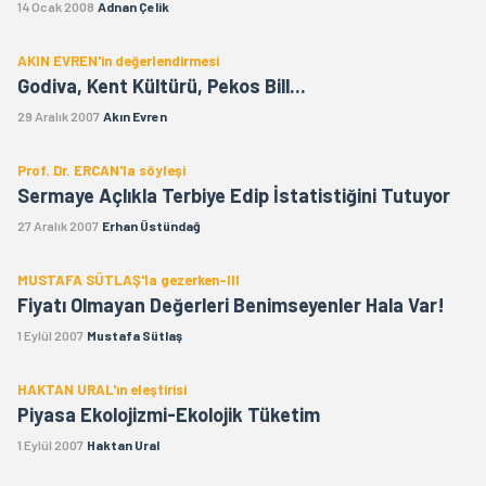
14 Ocak 2008
Adnan Çelik
AKIN EVREN'in değerlendirmesi
Godiva, Kent Kültürü, Pekos Bill...
29 Aralık 2007
Akın Evren
Prof. Dr. ERCAN'la söyleşi
Sermaye Açlıkla Terbiye Edip İstatistiğini Tutuyor
27 Aralık 2007
Erhan Üstündağ
MUSTAFA SÜTLAŞ'la gezerken-III
Fiyatı Olmayan Değerleri Benimseyenler Hala Var!
1 Eylül 2007
Mustafa Sütlaş
HAKTAN URAL'ın eleştirisi
Piyasa Ekolojizmi-Ekolojik Tüketim
1 Eylül 2007
Haktan Ural