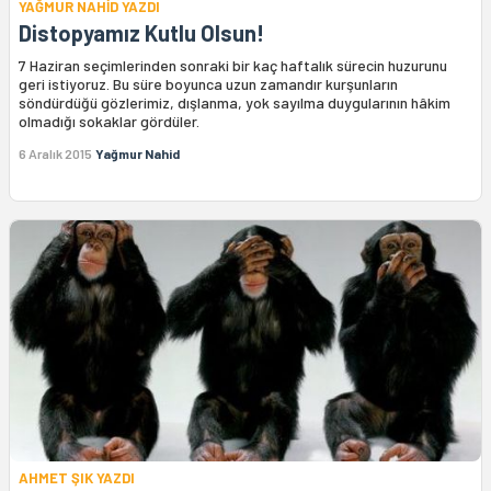
YAĞMUR NAHİD YAZDI
Distopyamız Kutlu Olsun!
7 Haziran seçimlerinden sonraki bir kaç haftalık sürecin huzurunu
geri istiyoruz. Bu süre boyunca uzun zamandır kurşunların
söndürdüğü gözlerimiz, dışlanma, yok sayılma duygularının hâkim
olmadığı sokaklar gördüler.
6 Aralık 2015
Yağmur Nahid
AHMET ŞIK YAZDI