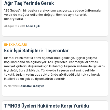
Ağır Taş Yerinde Gerek
"28 Şubat'ın bir başka versiyonunu yaşıyoruz; sadece üniformalar
ve bir de mağdur edilenler değişti. Hem de aynı karanlık
senaryolarla..."
31 Ağustos 2011
Ahmet Şık
EMEK HAKLARI
Esir İşçi Sahipleri: Taşeronlar
Bir mal ve hizmet üretimi aşamalı hale geldikçe, işçinin çalışma
koşulları daha da ağırlaşıyor. Asıl işverenin, kar marjını artırmak,
maliyet giderini düşürmek için kullandığı taşeron sistemi ile işçi artık
işçi değil, ücretli köledir. Türkiye'de taşeron sistemi, özellikle
tekstil, turizm ve inşaat sektöründe görüldüğü gibi hak ve hukuk
ihlalleri de en çok bu üç sektörün eseridir.
27 Mart 2011
Akın Hakkı Akyüz
TMMOB Üyeleri Hükümete Karşı Yürüdü