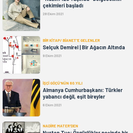
çekimleri başladı
28 Ekim 2021
BİR KİTAP/ BİANET'E GELENLER
Selçuk Demirel | Bir Ağacın Altında
9 Ekim 2021
İŞÇİ GÖÇÜ'NÜN 60.YILI
Almanya Cumhurbaşkanı: Türkler
yabancı değil, eşit bireyler
6 Ekim 2021
NADİRE MATER'DEN
Nurten Tuç: Özgürlükler peşinde bir