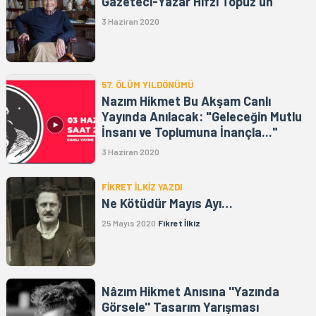
Gazeteci-Yazar Hıfzı Topuz’un
3 Haziran 2020
57. ÖLÜM YILDÖNÜMÜ
Nazım Hikmet Bu Akşam Canlı
Yayında Anılacak: "Geleceğin Mutlu
İnsanı ve Toplumuna İnançla..."
3 Haziran 2020
FİKRET İLKİZ YAZDI
Ne Kötüdür Mayıs Ayı…
25 Mayıs 2020
Fikret İlkiz
Nâzım Hikmet Anısına ''Yazında
Görsele'' Tasarım Yarışması