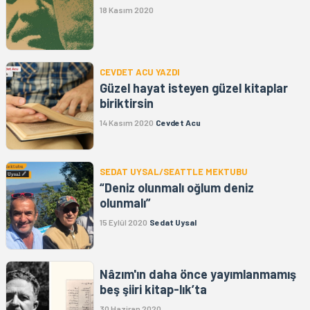
18 Kasım 2020
CEVDET ACU YAZDI
Güzel hayat isteyen güzel kitaplar
biriktirsin
14 Kasım 2020
Cevdet Acu
SEDAT UYSAL/SEATTLE MEKTUBU
“Deniz olunmalı oğlum deniz
olunmalı”
15 Eylül 2020
Sedat Uysal
Nâzım'ın daha önce yayımlanmamış
beş şiiri kitap-lık’ta
30 Haziran 2020