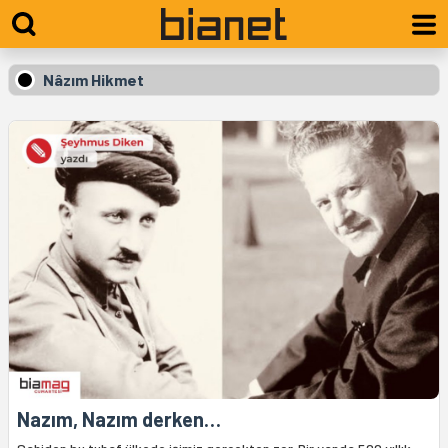
Nâzım Hikmet
Nazım, Nazım derken…