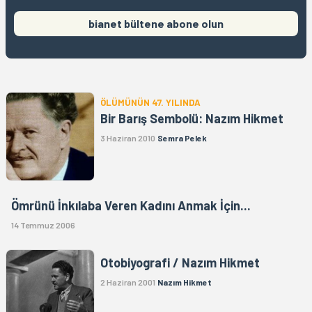
bianet bültene abone olun
ÖLÜMÜNÜN 47. YILINDA
Bir Barış Sembolü: Nazım Hikmet
3 Haziran 2010
Semra Pelek
Ömrünü İnkılaba Veren Kadını Anmak İçin...
14 Temmuz 2006
Otobiyografi / Nazım Hikmet
2 Haziran 2001
Nazım Hikmet