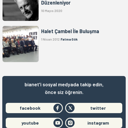
Düzenleniyor
10 Mayıs 2020
Halet Çambel İle Buluşma
1 Nisan 2012
Fatma Gök
bianet'i sosyal medyada takip edin,
önce siz öğrenin.
facebook
twitter
youtube
instagram