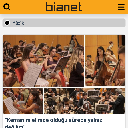
Mûzîk
“Kemanım elimde olduğu sürece yalnız
değilim”