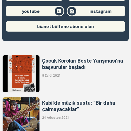
youtube
instagram
bianet bültene abone olun
Çocuk Koroları Beste Yarışması'na
başvurular başladı
9 Eylül 2021
Kabil’de müzik sustu: “Bir daha
çalmayacaklar”
24 Ağustos 2021