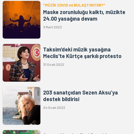
"MÜZİK COVID mi BULAŞTIRIYOR?"
Maske zorunluluğu kalktı, müzikte
24.00 yasağına devam
3 Mart 2022
Taksim'deki müzik yasağına
Meclis'te Kürtçe şarkılı protesto
31 Ocak 2022
203 sanatçıdan Sezen Aksu’ya
destek bildirisi
24 Ocak 2022