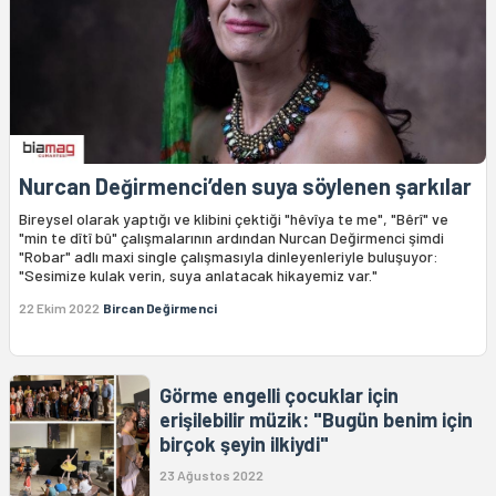
Nurcan Değirmenci’den suya söylenen şarkılar
Bireysel olarak yaptığı ve klibini çektiği "hêvîya te me", "Bêrî" ve
"min te dîtî bû" çalışmalarının ardından Nurcan Değirmenci şimdi
"Robar" adlı maxi single çalışmasıyla dinleyenleriyle buluşuyor:
"Sesimize kulak verin, suya anlatacak hikayemiz var."
22 Ekim 2022
Bircan Değirmenci
Görme engelli çocuklar için
erişilebilir müzik: "Bugün benim için
birçok şeyin ilkiydi"
23 Ağustos 2022