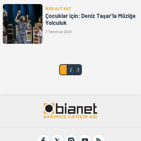
İKSV ALT KAT
Çocuklar için: Deniz Taşar'la Müziğe
Yolculuk
7 Temmuz 2021
1
2
3