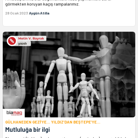
görmekten koruyan kaçış rampalarımız.
28 Ocak 2023
Aygün Atilla
GÜLHANEDEN GEZİ’YE… YILDIZ’DAN BEŞTEPE’YE…
Mutluluğa bir ilgi