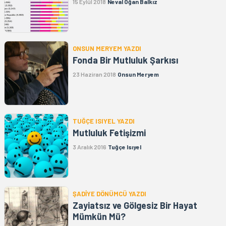
15 Eylül 2018
Neval Oğan Balkız
ONSUN MERYEM YAZDI
Fonda Bir Mutluluk Şarkısı
23 Haziran 2018
Onsun Meryem
TUĞÇE ISIYEL YAZDI
Mutluluk Fetişizmi
3 Aralık 2016
Tuğçe Isıyel
ŞADİYE DÖNÜMCÜ YAZDI
Zayiatsız ve Gölgesiz Bir Hayat
Mümkün Mü?