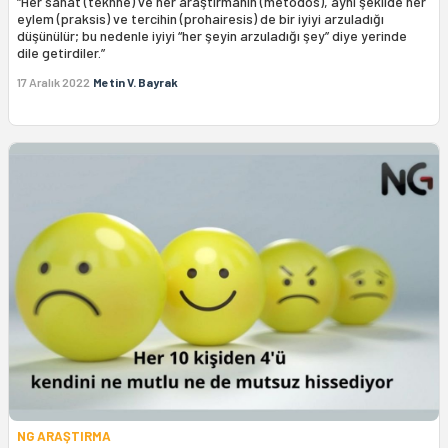
“Her sanat (tekhne) ve her araştırmanın (metodos), aynı şekilde her
eylem (praksis) ve tercihin (prohairesis) de bir iyiyi arzuladığı
düşünülür; bu nedenle iyiyi “her şeyin arzuladığı şey” diye yerinde
dile getirdiler.”
17 Aralık 2022
Metin V. Bayrak
NG ARAŞTIRMA