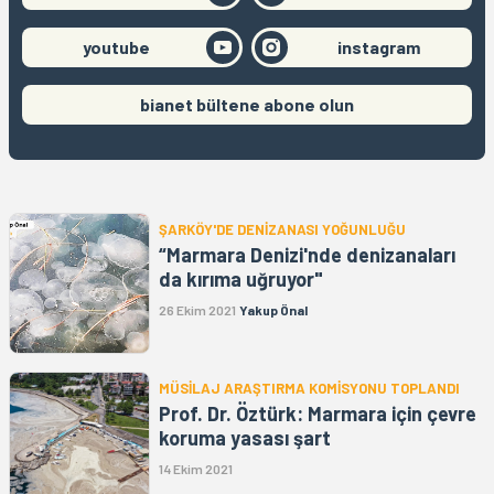
youtube
instagram
bianet bültene abone olun
ŞARKÖY'DE DENİZANASI YOĞUNLUĞU
“Marmara Denizi'nde denizanaları
da kırıma uğruyor"
26 Ekim 2021
Yakup Önal
MÜSİLAJ ARAŞTIRMA KOMİSYONU TOPLANDI
Prof. Dr. Öztürk: Marmara için çevre
koruma yasası şart
14 Ekim 2021