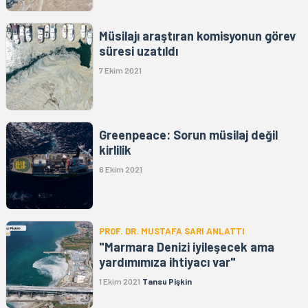
Müsilajı araştıran komisyonun görev
süresi uzatıldı
7 Ekim 2021
Greenpeace: Sorun müsilaj değil
kirlilik
6 Ekim 2021
PROF. DR. MUSTAFA SARI ANLATTI
"Marmara Denizi iyileşecek ama
yardımımıza ihtiyacı var"
1 Ekim 2021
Tansu Pişkin