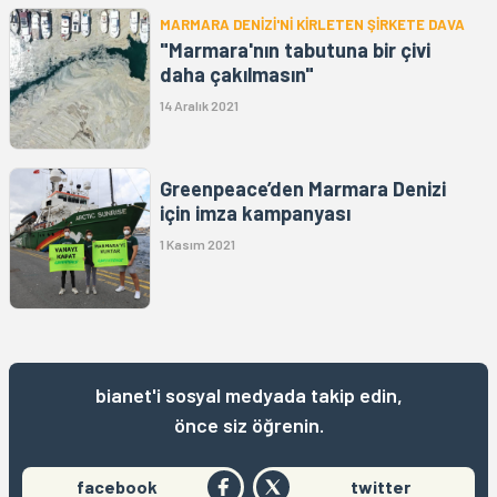
MARMARA DENİZİ'Nİ KİRLETEN ŞİRKETE DAVA
"Marmara'nın tabutuna bir çivi
daha çakılmasın"
14 Aralık 2021
Greenpeace’den Marmara Denizi
için imza kampanyası
1 Kasım 2021
bianet'i sosyal medyada takip edin,
önce siz öğrenin.
facebook
twitter