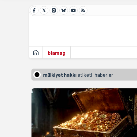
biamag
mülkiyet hakkı
etiketli haberler