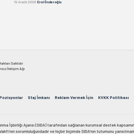
15 Aralık 2008
Erol Önderoğlu
kları Saklıdır
msız İletişim Ağı
 Pozisyonlar
Staj İmkanı
Reklam Vermek İçin
KVKK Politikası
lkınma İşbirliği Ajansı (SIDA) tarafından sağlanan kurumsal destek kapsamın
 Vakfı'nın sorumluluğundadır ve hiçbir biçimde SIDA'nın tutumunu yansıtma