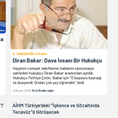
da
E. ÖNDEROĞLU'ndan
Diran Bakar: Dava İnsanı Bir Hukukçu
Hayatını cemaat vakıflarının haklarını savunmaya
vakfeden hukukçu Diran Bakar aramızdan ayrıldı.
Hukukçu Fethiye Çetin, Bakar için "O başvuru kaynağı
ve duayendi. Ondan çok şey öğrendim" dedi.
4 Nisan 2009
Erol Önderoğlu
77
AİHM Türkiye'deki "İşkence ve Gözaltında
Tecavüz"ü Görüşecek