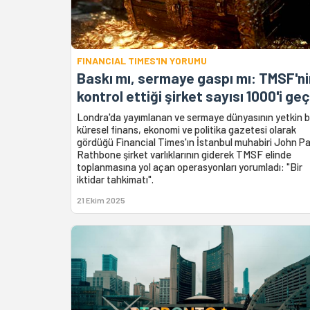
FINANCIAL TIMES'IN YORUMU
Baskı mı, sermaye gaspı mı: TMSF'ni
kontrol ettiği şirket sayısı 1000'i geç
Londra'da yayımlanan ve sermaye dünyasının yetkin b
küresel finans, ekonomi ve politika gazetesi olarak
gördüğü Financial Times'ın İstanbul muhabiri John Pa
Rathbone şirket varlıklarının giderek TMSF elinde
toplanmasına yol açan operasyonları yorumladı: "Bir
iktidar tahkimatı".
21 Ekim 2025