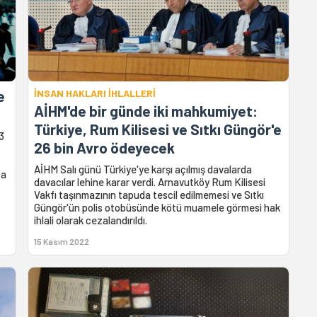
e
İNSAN HAKLARI İHLALLERİ
AİHM'de bir günde iki mahkumiyet:
Türkiye, Rum Kilisesi ve Sıtkı Güngör'e
3
26 bin Avro ödeyecek
AİHM Salı günü Türkiye'ye karşı açılmış davalarda
ca
davacılar lehine karar verdi. Arnavutköy Rum Kilisesi
Vakfı taşınmazının tapuda tescil edilmemesi ve Sıtkı
Güngör'ün polis otobüsünde kötü muamele görmesi hak
ihlali olarak cezalandırıldı.
15 Kasım 2022