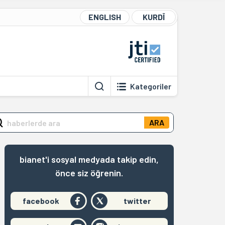
ENGLISH
KURDÎ
Kategoriler
ARA
bianet'i sosyal medyada takip edin,
önce siz öğrenin.
facebook
twitter