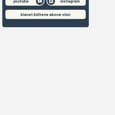
youtube
instagram
bianet bültene abone olun