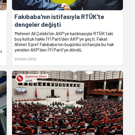
Fakıbaba'nın istifasıyla RTÜK'te
dengeler değişti
Mehmet Ali Çelebi’nin AKP’ye katılmasıyla RTÜK'teki
boş koltuk hakkı İYİ Parti'den AKP'ye geçti. Fakat
Ahmet Eşref Fakıbaba'nın bugünkü istifasıyla bu hak
yeniden AKP'den İYİ Parti'ye döndü.
u.
20 Ekim 2022