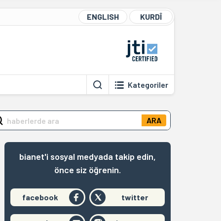
ENGLISH
KURDÎ
Kategoriler
ARA
bianet'i sosyal medyada takip edin,
önce siz öğrenin.
facebook
twitter