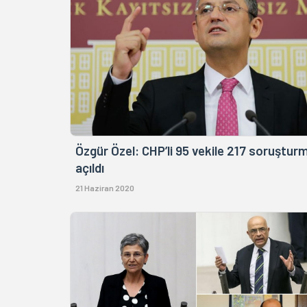
Özgür Özel: CHP’li 95 vekile 217 soruştur
açıldı
21 Haziran 2020