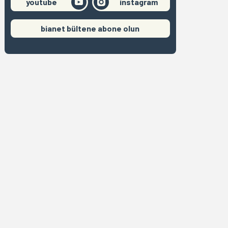
youtube
instagram
bianet bültene abone olun