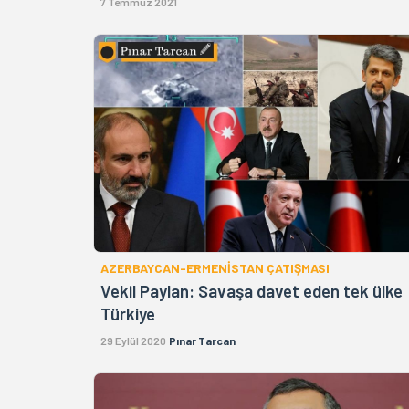
7 Temmuz 2021
AZERBAYCAN-ERMENİSTAN ÇATIŞMASI
Vekil Paylan: Savaşa davet eden tek ülke
Türkiye
29 Eylül 2020
Pınar Tarcan