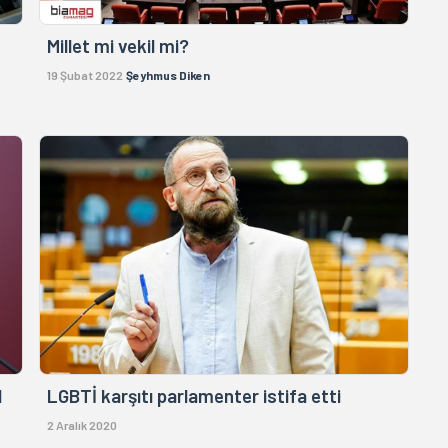
Millet mi vekil mi?
19 Şubat 2022
Şeyhmus Diken
l
LGBTİ karşıtı parlamenter istifa etti
2 Aralık 2020