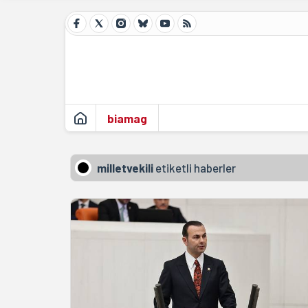
biamag
milletvekili
etiketli haberler