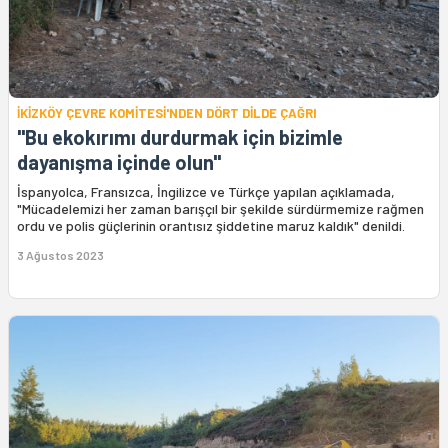
İKİZKÖY ÇEVRE KOMİTESİ'NDEN DÖRT DİLDE ÇAĞRI
"Bu ekokırımı durdurmak için bizimle
dayanışma içinde olun"
İspanyolca, Fransızca, İngilizce ve Türkçe yapılan açıklamada,
"Mücadelemizi her zaman barışçıl bir şekilde sürdürmemize rağmen
ordu ve polis güçlerinin orantısız şiddetine maruz kaldık" denildi.
3 Ağustos 2023