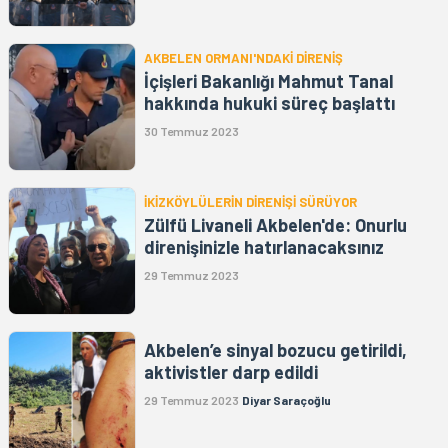
AKBELEN ORMANI'NDAKİ DİRENİŞ
İçişleri Bakanlığı Mahmut Tanal
hakkında hukuki süreç başlattı
30 Temmuz 2023
İKİZKÖYLÜLERİN DİRENİŞİ SÜRÜYOR
Zülfü Livaneli Akbelen'de: Onurlu
direnişinizle hatırlanacaksınız
29 Temmuz 2023
Akbelen’e sinyal bozucu getirildi,
aktivistler darp edildi
29 Temmuz 2023
Diyar Saraçoğlu