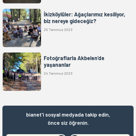
İkizköylüler: Ağaçlarımız kesiliyor,
biz nereye gideceğiz?
25 Temmuz 2023
Fotoğraflarla Akbelen’de
yaşananlar
24 Temmuz 2023
bianet'i sosyal medyada takip edin,
önce siz öğrenin.