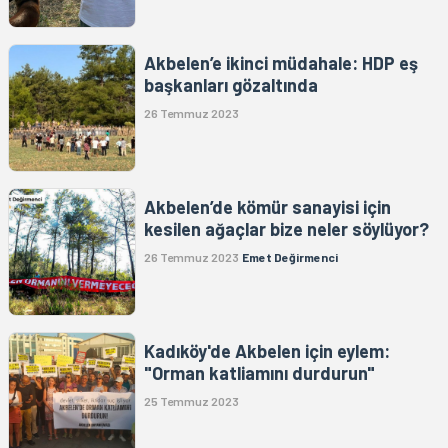
Akbelen’e ikinci müdahale: HDP eş
başkanları gözaltında
26 Temmuz 2023
Akbelen’de kömür sanayisi için
kesilen ağaçlar bize neler söylüyor?
26 Temmuz 2023
Emet Değirmenci
Kadıköy'de Akbelen için eylem:
"Orman katliamını durdurun"
25 Temmuz 2023