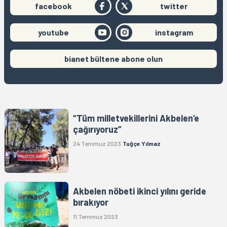
facebook
twitter
youtube
instagram
bianet bültene abone olun
“Tüm milletvekillerini Akbelen’e
çağırıyoruz”
24 Temmuz 2023
Tuğçe Yılmaz
Akbelen nöbeti ikinci yılını geride
bırakıyor
11 Temmuz 2023