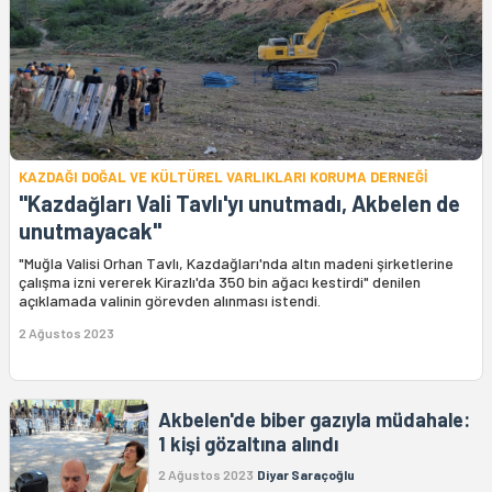
KAZDAĞI DOĞAL VE KÜLTÜREL VARLIKLARI KORUMA DERNEĞİ
"Kazdağları Vali Tavlı'yı unutmadı, Akbelen de
unutmayacak"
"Muğla Valisi Orhan Tavlı, Kazdağları'nda altın madeni şirketlerine
çalışma izni vererek Kirazlı'da 350 bin ağacı kestirdi" denilen
açıklamada valinin görevden alınması istendi.
2 Ağustos 2023
Akbelen'de biber gazıyla müdahale:
1 kişi gözaltına alındı
2 Ağustos 2023
Diyar Saraçoğlu