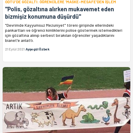
ODTÜ’DE GÖZALTI: ÖĞRENCİLERE 'MASKE-MESAFE'DEN İŞLEM
"Polis, gözaltına alırken mukavemet eden
bizmişiz konumuna düşürdü"
"Devrimde Kayyumsuz Mezuniyet" töreni girişinde ellerindeki
pankartları ve öğrenci kimliklerini polise göstermek istemedikleri
için gözaltına alınıp serbest bırakılan öğrenciler yaşadıklarını
bianet'e anlattı.
21 Eylül 2021
Ayşegül Özbek