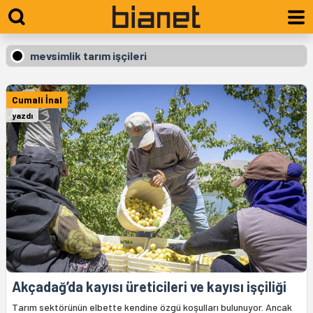
mevsimlik tarım işçileri
Cumali İnal
yazdı
Akçadağ’da kayısı üreticileri ve kayısı işçiliği
Tarım sektörünün elbette kendine özgü koşulları bulunuyor. Ancak