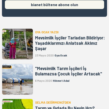
bianet bültene abone olun
OYA OCAK YAZDI
Mevsimlik İşçiler Tarladan Bildiriyor:
Yaşadıklarımızı Anlatsak Aklınız
Şaşar
23 Mayıs 2020
Oya Ocak
"Mevsimlik Tarım İşçileri İş
Bulamazsa Çocuk İşçiler Artacak"
6 Mayıs 2020
Hikmet Adal
SELMA DEĞİRMENCİ’DEN
Tarım ve Gıdada Bu Neyin Hızı?