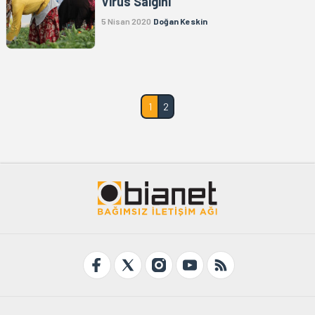
Virüs Salgını
5 Nisan 2020
Doğan Keskin
1
2