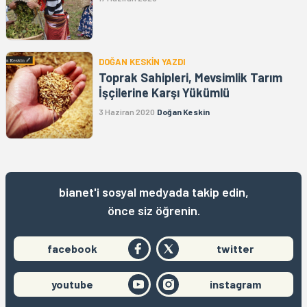
DOĞAN KESKİN YAZDI
Toprak Sahipleri, Mevsimlik Tarım
İşçilerine Karşı Yükümlü
3 Haziran 2020
Doğan Keskin
bianet'i sosyal medyada takip edin,
önce siz öğrenin.
facebook
twitter
youtube
instagram