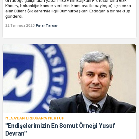
Ortadoğu çalışmaları yapan MESA'nın Başkanı Profesör Dina Rizk
Khoury, bakanlığın kanser verilerini kamuoyu ile paylaştığı için ceza
alan Bülent Şık kararıyla ilgili Cumhurbaşkanı Erdoğan'a bir mektup
gönderdi.
22 Temmuz 2020
Pınar Tarcan
MESA'DAN ERDOĞAN'A MEKTUP
"Endişelerimizin En Somut Örneği Yusuf
Devran"