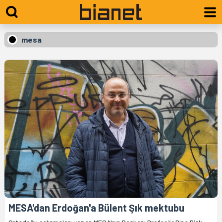
mesa
MESA'dan Erdoğan'a Bülent Şık mektubu