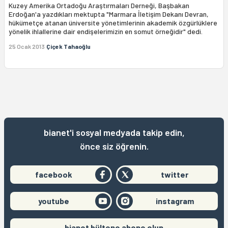
Kuzey Amerika Ortadoğu Araştırmaları Derneği, Başbakan
Erdoğan'a yazdıkları mektupta "Marmara İletişim Dekanı Devran,
hükümetçe atanan üniversite yönetimlerinin akademik özgürlüklere
yönelik ihlallerine dair endişelerimizin en somut örneğidir" dedi.
25 Ocak 2013
Çiçek Tahaoğlu
bianet'i sosyal medyada takip edin,
önce siz öğrenin.
facebook
twitter
youtube
instagram
bianet bültene abone olun