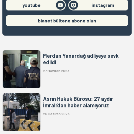
youtube
instagram
bianet bültene abone olun
Merdan Yanardağ adliyeye sevk
edildi
27 Haziran 2023
Asrın Hukuk Bürosu: 27 aydır
İmralı’dan haber alamıyoruz
26 Haziran 2023