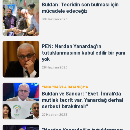
Buldan: Tecridin son bulması için
mücadele edeceğiz
30 Haziran 2023
PEN: Merdan Yanardağ'ın
tutuklanmasının kabul edilir bir yanı
yok
29 Haziran 2023
YANARDAĞ'LA DAYANIŞMA
Buldan ve Sancar: "Evet, İmralı'da
mutlak tecrit var, Yanardağ derhal
serbest bırakılmalı"
27 Haziran 2023
“Merdan Yanardağ’ın tutuklanması