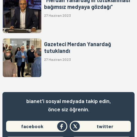
bağımsız medyaya gözdağı”
27 Haziran 2023
Gazeteci Merdan Yanardağ
tutuklandı
27 Haziran 2023
bianet'i sosyal medyada takip edin,
önce siz öğrenin.
facebook
twitter