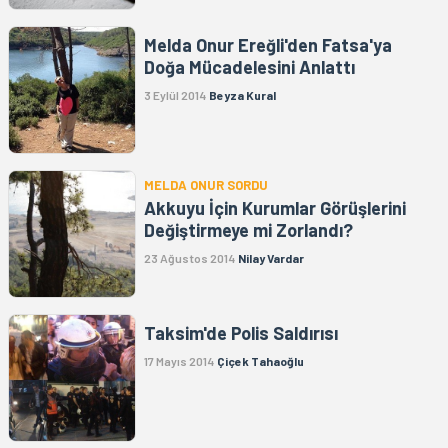
Melda Onur Ereğli'den Fatsa'ya
Doğa Mücadelesini Anlattı
3 Eylül 2014
Beyza Kural
MELDA ONUR SORDU
Akkuyu İçin Kurumlar Görüşlerini
Değiştirmeye mi Zorlandı?
23 Ağustos 2014
Nilay Vardar
Taksim'de Polis Saldırısı
17 Mayıs 2014
Çiçek Tahaoğlu