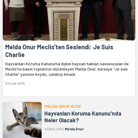
Melda Onur Meclis’ten Seslendi: Je Suis
Charlie
Hayvanları Koruma Kanunu’na ilişkin hayvan hakları savunucuları ile
Meclis’te basın toplantısı düzenleyen Melda Onur, kürsüye “Je suis
Charlie” yazısını koydu, saldırıyı kınadı.
8 Ocak 2015
MELDA ONUR YAZDI
Hayvanları Koruma Kanunu'nda
Neler Olacak?
4 Ekim 2014
Melda Onur