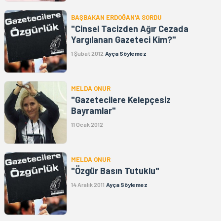
BAŞBAKAN ERDOĞAN'A SORDU
"Cinsel Tacizden Ağır Cezada
Yargılanan Gazeteci Kim?"
1 Şubat 2012
Ayça Söylemez
MELDA ONUR
"Gazetecilere Kelepçesiz
Bayramlar"
11 Ocak 2012
MELDA ONUR
"Özgür Basın Tutuklu"
14 Aralık 2011
Ayça Söylemez