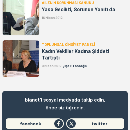
AİLENİN KORUNMASI KANUNU
Yasa Gecikti, Sorunun Yanıtı da
16 Nisan 2012
TOPLUMSAL CİNSİYET PANELİ
Kadın Vekiller Kadına Şiddeti
Tartıştı
9 Nisan 2012
Çiçek Tahaoğlu
bianet'i sosyal medyada takip edin,
önce siz öğrenin.
facebook
twitter