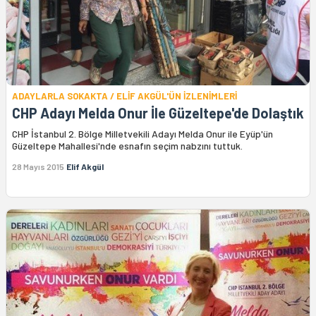
ADAYLARLA SOKAKTA / ELİF AKGÜL'ÜN İZLENİMLERİ
CHP Adayı Melda Onur İle Güzeltepe'de Dolaştık
CHP İstanbul 2. Bölge Milletvekili Adayı Melda Onur ile Eyüp'ün
Güzeltepe Mahallesi'nde esnafın seçim nabzını tuttuk.
28 Mayıs 2015
Elif Akgül