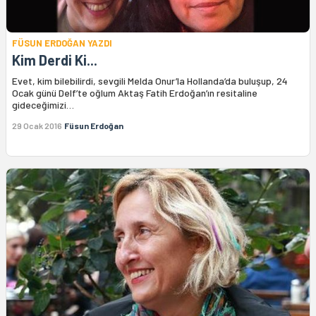
FÜSUN ERDOĞAN YAZDI
Kim Derdi Ki...
Evet, kim bilebilirdi, sevgili Melda Onur’la Hollanda’da buluşup, 24
Ocak günü Delf’te oğlum Aktaş Fatih Erdoğan’ın resitaline
gideceğimizi…
29 Ocak 2016
Füsun Erdoğan