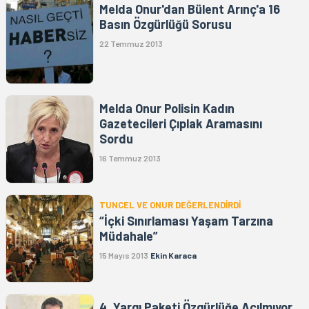
Melda Onur'dan Bülent Arınç'a 16
Basın Özgürlüğü Sorusu
22 Temmuz 2013
Melda Onur Polisin Kadın
Gazetecileri Çıplak Aramasını
Sordu
16 Temmuz 2013
TUNCEL VE ONUR DEĞERLENDİRDİ
“İçki Sınırlaması Yaşam Tarzına
Müdahale”
15 Mayıs 2013
Ekin Karaca
4. Yargı Paketi Özgürlüğe Açılmıyor