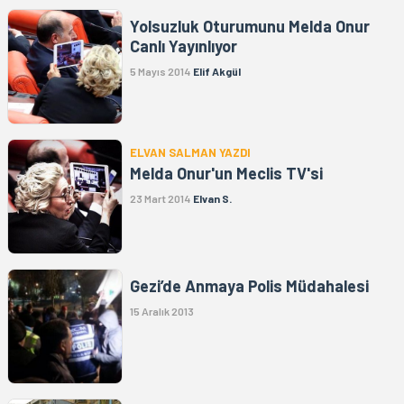
Yolsuzluk Oturumunu Melda Onur
Canlı Yayınlıyor
5 Mayıs 2014
Elif Akgül
ELVAN SALMAN YAZDI
Melda Onur'un Meclis TV'si
23 Mart 2014
Elvan S.
Gezi’de Anmaya Polis Müdahalesi
15 Aralık 2013