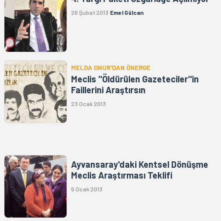
26 Şubat 2013
Emel Gülcan
MELDA ONUR'DAN ÖNERGE
Meclis ''Öldürülen Gazeteciler''in
Faillerini Araştırsın
23 Ocak 2013
Ayvansaray'daki Kentsel Dönüşme
Meclis Araştırması Teklifi
5 Ocak 2013