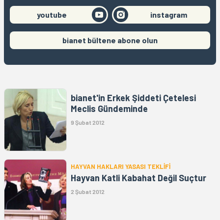
youtube
instagram
bianet bültene abone olun
bianet'in Erkek Şiddeti Çetelesi
Meclis Gündeminde
9 Şubat 2012
HAYVAN HAKLARI YASASI TEKLİFİ
Hayvan Katli Kabahat Değil Suçtur
2 Şubat 2012