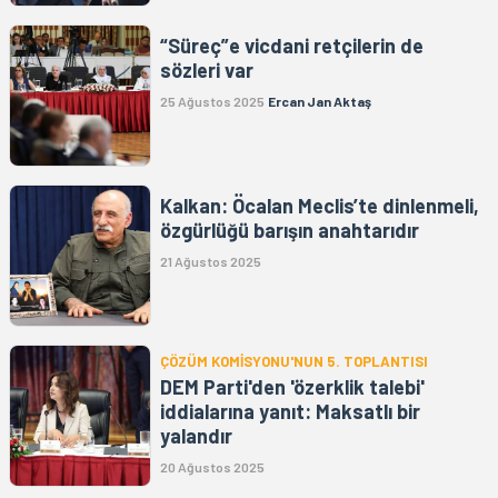
“Süreç”e vicdani retçilerin de
sözleri var
25 Ağustos 2025
Ercan Jan Aktaş
Kalkan: Öcalan Meclis’te dinlenmeli,
özgürlüğü barışın anahtarıdır
21 Ağustos 2025
ÇÖZÜM KOMİSYONU'NUN 5. TOPLANTISI
DEM Parti'den 'özerklik talebi'
iddialarına yanıt: Maksatlı bir
yalandır
20 Ağustos 2025