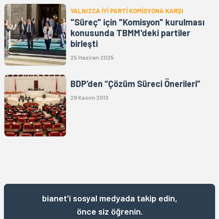
YALNIZCA İYİ PARTİ KOMİSYONA KARŞI
"Süreç" için "Komisyon" kurulması
konusunda TBMM'deki partiler
birleşti
25 Haziran 2025
BDP’den “Çözüm Süreci Önerileri”
29 Kasım 2013
bianet'i sosyal medyada takip edin,
önce siz öğrenin.