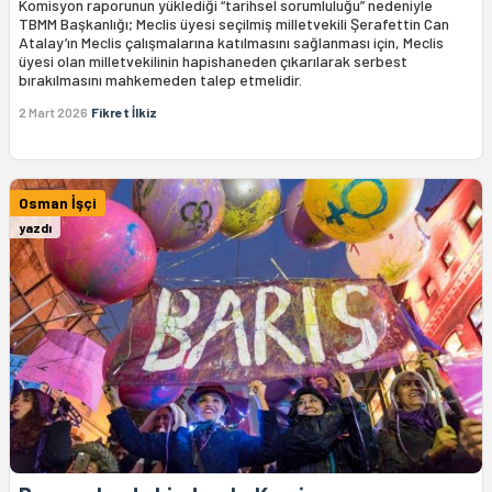
Komisyon raporunun yüklediği “tarihsel sorumluluğu” nedeniyle
TBMM Başkanlığı; Meclis üyesi seçilmiş milletvekili Şerafettin Can
Atalay’ın Meclis çalışmalarına katılmasını sağlanması için, Meclis
üyesi olan milletvekilinin hapishaneden çıkarılarak serbest
bırakılmasını mahkemeden talep etmelidir.
2 Mart 2026
Fikret İlkiz
Osman İşçi
yazdı