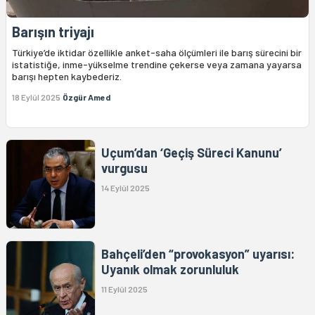
Barışın triyajı
Türkiye’de iktidar özellikle anket-saha ölçümleri ile barış sürecini bir
istatistiğe, inme-yükselme trendine çekerse veya zamana yayarsa
barışı hepten kaybederiz.
18 Eylül 2025
Özgür Amed
Uçum’dan ‘Geçiş Süreci Kanunu’
vurgusu
14 Eylül 2025
Bahçeli’den “provokasyon” uyarısı:
Uyanık olmak zorunluluk
11 Eylül 2025