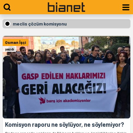
meclis çözüm komisyonu
Osman İşçi
yazdı
Komisyon raporu ne söylüyor, ne söylemiyor?