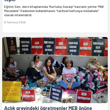
Eğitim Sen, ders kitaplarında “Kurtuluş Savaşı” kavramı yerine “Millî
Mücadele” ifadesinin kullanılmasını “tarihsel hafızaya müdahale”
olarak nitelendirdi.
8 Temmuz 2026
Açlık grevindeki öğretmenler MEB önüne