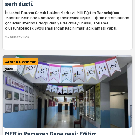
şerh düştü
İstanbul Barosu Çocuk Hakları Merkezi, Milli Eğitim Bakanlığı’nın
‘Maarifin Kalbinde Ramazan’ genelgesine ilişkin “Eğitim ortamlarında
çocuklar üzerinde doğrudan ya da dolaylı baskı, zorlama
oluşturabilecek uygulamalardan kaçınılmalı” açıklaması yaptı.
24 Şubat 2026
Arslan Özdemir
yazdı
MEB’in Ramazan Genelgesi: Eğitim