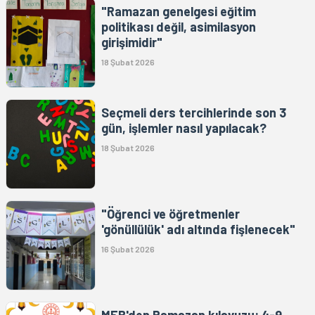
"Ramazan genelgesi eğitim
politikası değil, asimilasyon
girişimidir"
18 Şubat 2026
Seçmeli ders tercihlerinde son 3
gün, işlemler nasıl yapılacak?
18 Şubat 2026
"Öğrenci ve öğretmenler
'gönüllülük' adı altında fişlenecek"
16 Şubat 2026
MEB'den Ramazan kılavuzu: 4-9