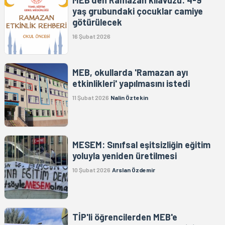
yaş grubundaki çocuklar camiye
götürülecek
16 Şubat 2026
MEB, okullarda 'Ramazan ayı
etkinlikleri' yapılmasını istedi
11 Şubat 2026
Nalin Öztekin
MESEM: Sınıfsal eşitsizliğin eğitim
yoluyla yeniden üretilmesi
10 Şubat 2026
Arslan Özdemir
TİP'li öğrencilerden MEB'e