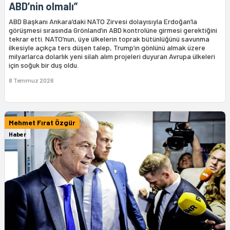
ABD’nin olmalı”
ABD Başkanı Ankara’daki NATO Zirvesi dolayısıyla Erdoğan’la
görüşmesi sırasında Grönland’ın ABD kontrolüne girmesi gerektiğini
tekrar etti. NATO’nun, üye ülkelerin toprak bütünlüğünü savunma
ilkesiyle açıkça ters düşen talep, Trump’ın gönlünü almak üzere
milyarlarca dolarlık yeni silah alım projeleri duyuran Avrupa ülkeleri
için soğuk bir duş oldu.
8 Temmuz 2026
Mehmet Fırat Özgür
Haber