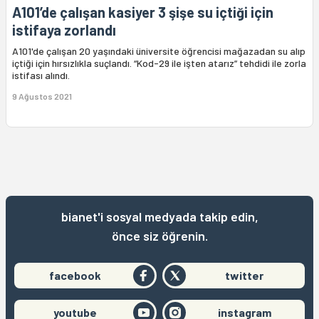
A101’de çalışan kasiyer 3 şişe su içtiği için
istifaya zorlandı
A101'de çalışan 20 yaşındaki üniversite öğrencisi mağazadan su alıp
içtiği için hırsızlıkla suçlandı. “Kod-29 ile işten atarız” tehdidi ile zorla
istifası alındı.
9 Ağustos 2021
bianet'i sosyal medyada takip edin,
önce siz öğrenin.
facebook
twitter
youtube
instagram