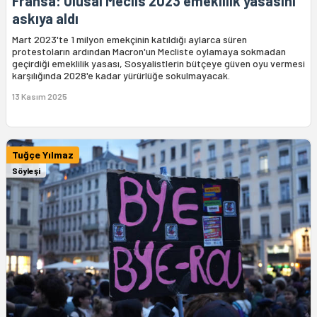
Fransa: Ulusal Meclis 2023 emeklilik yasasını
askıya aldı
Mart 2023'te 1 milyon emekçinin katıldığı aylarca süren
protestoların ardından Macron'un Mecliste oylamaya sokmadan
geçirdiği emeklilik yasası, Sosyalistlerin bütçeye güven oyu vermesi
karşılığında 2028'e kadar yürürlüğe sokulmayacak.
13 Kasım 2025
Tuğçe Yılmaz
Söyleşi