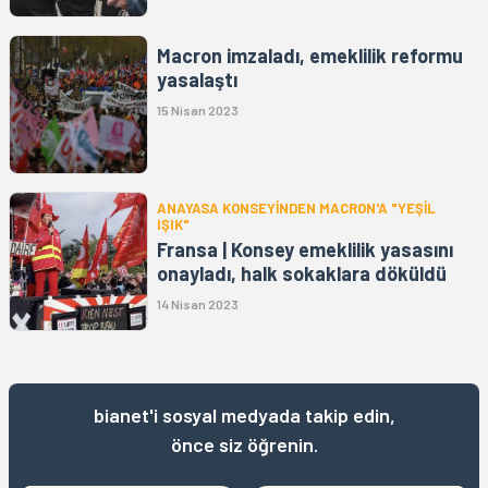
Macron imzaladı, emeklilik reformu
yasalaştı
15 Nisan 2023
ANAYASA KONSEYİNDEN MACRON'A "YEŞİL
IŞIK"
Fransa | Konsey emeklilik yasasını
onayladı, halk sokaklara döküldü
14 Nisan 2023
bianet'i sosyal medyada takip edin,
önce siz öğrenin.