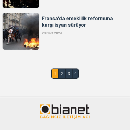
Fransa'da emeklilik reformuna
karşı isyan sürüyor
29 Mart 2023
1
2
3
4