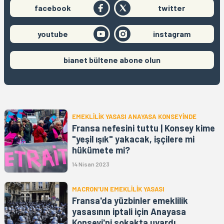
facebook
twitter
youtube
instagram
bianet bültene abone olun
EMEKLİLİK YASASI ANAYASA KONSEYİNDE
Fransa nefesini tuttu | Konsey kime
"yeşil ışık" yakacak, işçilere mi
hükümete mi?
14 Nisan 2023
MACRON'UN EMEKLİLİK YASASI
Fransa'da yüzbinler emeklilik
yasasının iptali için Anayasa
Konseyi'ni sokakta uyardı