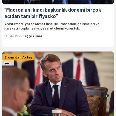
“Macron’un ikinci başkanlık dönemi birçok
açıdan tam bir fiyasko”
Araştırmacı-yazar Ahmet İnsel ile Fransa’daki gelişmeleri ve
hareketin toplumsal-siyasal etkilerini konuştuk.
13 Eylül 2025
Tuğçe Yılmaz
Ercan Jan Aktaş
yazdı