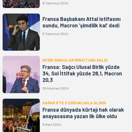
9 Temmuz 2024
Fransa Başbakanı Attal istifasını
sundu, Macron 'şimdilik kal' dedi
8 Temmuz 2024
KESİN SONUÇLAR İKİNCİ TURA KALDI
Fransa: Sağcı Ulusal Birlik yüzde
34, Sol İttifak yüzde 28,1, Macron
20,3
30 Haziran 2024
KARAR 5'TE 3 ÇOĞUNLUKLA ALINDI
Fransa dünyada kürtajı hak olarak
anayasasına yazan ilk ülke oldu
5 Mart 2024