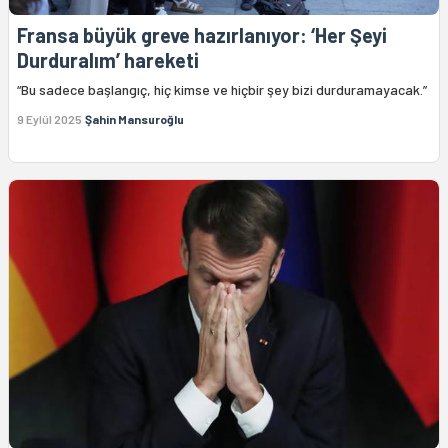
Fransa büyük greve hazırlanıyor: ‘Her Şeyi
Durduralım’ hareketi
“Bu sadece başlangıç, hiç kimse ve hiçbir şey bizi durduramayacak.”
9 Eylül 2025
Şahin Mansuroğlu