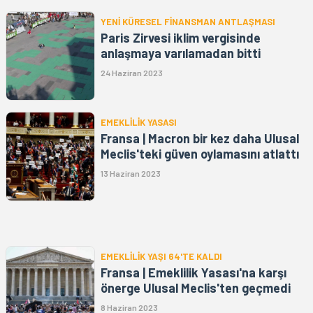
YENİ KÜRESEL FİNANSMAN ANTLAŞMASI
Paris Zirvesi iklim vergisinde
anlaşmaya varılamadan bitti
24 Haziran 2023
EMEKLİLİK YASASI
Fransa | Macron bir kez daha Ulusal
Meclis'teki güven oylamasını atlattı
13 Haziran 2023
EMEKLİLİK YAŞI 64'TE KALDI
Fransa | Emeklilik Yasası'na karşı
önerge Ulusal Meclis'ten geçmedi
8 Haziran 2023