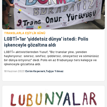
TRANSLARLA EŞİTLİK GÜNÜ
LGBTİ+'lar 'şiddetsiz dünya' istedi: Polis
işkenceyle gözaltına aldı
LGBTİ+ aktivistlerinden Yusuf, "Biz translar yine, yeniden
haykırıyoruz: sınırsız, sınıfsız, şiddetsiz, cinsiyetsiz ve sömürüsüz
bir dünya istiyoruz" dedi. Polis en az 8 lubunyayı ters kelepçe ve
işkenceyle gözaltına aldı.
18 Haziran 2023
Evrim Kepenek,Tuğçe Yılmaz