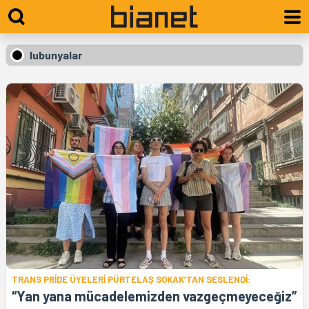
lubunyalar
TRANS PRİDE ÜYELERİ PÜRTELAŞ SOKAK’TAN SESLENDİ:
“Yan yana mücadelemizden vazgeçmeyeceğiz”