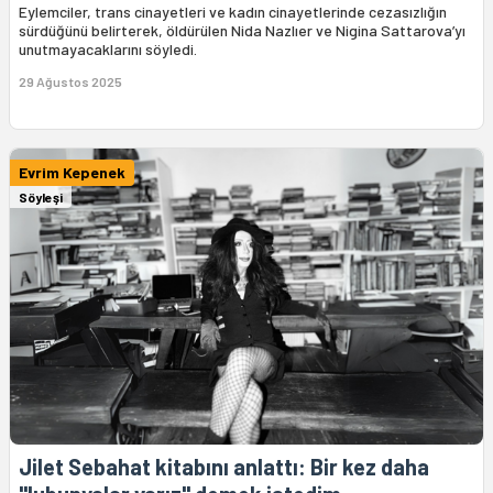
Eylemciler, trans cinayetleri ve kadın cinayetlerinde cezasızlığın
sürdüğünü belirterek, öldürülen Nida Nazlıer ve Nigina Sattarova’yı
unutmayacaklarını söyledi.
29 Ağustos 2025
Evrim Kepenek
Söyleşi
Jilet Sebahat kitabını anlattı: Bir kez daha