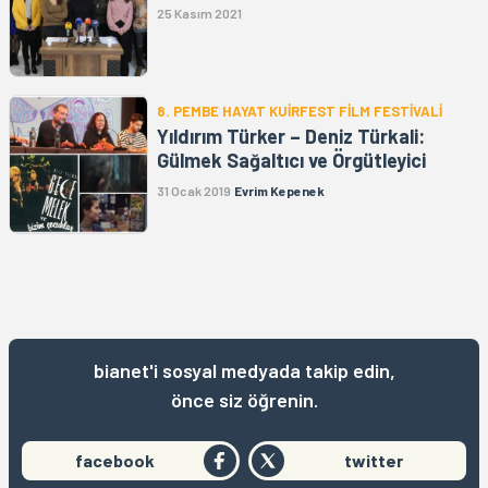
25 Kasım 2021
8. PEMBE HAYAT KUİRFEST FİLM FESTİVALİ
Yıldırım Türker – Deniz Türkali:
Gülmek Sağaltıcı ve Örgütleyici
31 Ocak 2019
Evrim Kepenek
bianet'i sosyal medyada takip edin,
önce siz öğrenin.
facebook
twitter