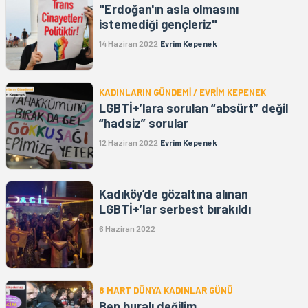
"Erdoğan'ın asla olmasını
istemediği gençleriz"
14 Haziran 2022
Evrim Kepenek
KADINLARIN GÜNDEMİ / EVRİM KEPENEK
LGBTİ+’lara sorulan “absürt” değil
“hadsiz” sorular
12 Haziran 2022
Evrim Kepenek
Kadıköy’de gözaltına alınan
LGBTİ+’lar serbest bırakıldı
6 Haziran 2022
8 MART DÜNYA KADINLAR GÜNÜ
Ben buralı değilim