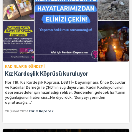
KADINLARIN GÜNDEMİ
Kız Kardeşlik Köprüsü kuruluyor
Mor TIR, Kız Kardeşlik Köprüsü, LGBTİ+ Dayanışması, Önce Çocuklar
ve Kadınlar Derneği ile ÇHD'nin suç duyuruları, Kadın Koalisyonu’nun
depremzedeler için hazırladığı rehber. Gündemler, gelecek haftanın
yoğunluğunun habercisi…Ne diyorduk, “Dünyayı yerinden
oynatacağız…”
26 Şubat 2023
Evrim Kepenek