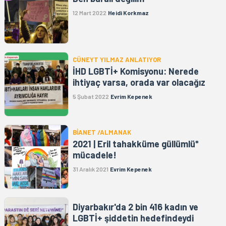
12 Mart 2022
Heidi Korkmaz
CÜNEYT YILMAZ ANLATIYOR
İHD LGBTİ+ Komisyonu: Nerede
ihtiyaç varsa, orada var olacağız
5 Şubat 2022
Evrim Kepenek
BİANET /ALMANAK
2021 | Eril tahakküme güllümlü*
mücadele!
31 Aralık 2021
Evrim Kepenek
Diyarbakır'da 2 bin 416 kadın ve
LGBTİ+ şiddetin hedefindeydi