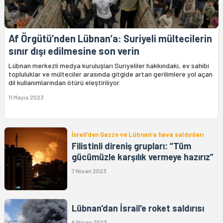
Af Örgütü’nden Lübnan’a: Suriyeli mültecilerin
sınır dışı edilmesine son verin
Lübnan merkezli medya kuruluşları Suriyeliler hakkındaki, ev sahibi
topluluklar ve mülteciler arasında gitgide artan gerilimlere yol açan
dil kullanımlarından ötürü eleştiriliyor.
11 Mayıs 2023
İsrail’den Gazze ve Lübnan’a hava saldırıları
Filistinli direniş grupları: “Tüm
gücümüzle karşılık vermeye hazırız”
7 Nisan 2023
Lübnan'dan İsrail'e roket saldırısı
6 Nisan 2023