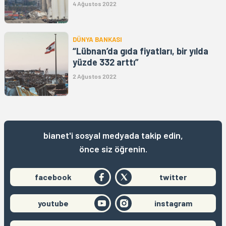
4 Ağustos 2022
DÜNYA BANKASI
“Lübnan’da gıda fiyatları, bir yılda
yüzde 332 arttı”
2 Ağustos 2022
bianet'i sosyal medyada takip edin,
önce siz öğrenin.
facebook
twitter
youtube
instagram