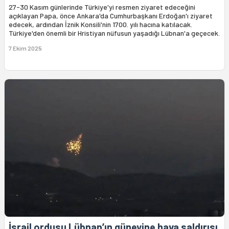
27-30 Kasım günlerinde Türkiye'yi resmen ziyaret edeceğini
açıklayan Papa, önce Ankara'da Cumhurbaşkanı Erdoğan'ı ziyaret
edecek, ardından İznik Konsili'nin 1700. yılı hacına katılacak.
Türkiye'den önemli bir Hristiyan nüfusun yaşadığı Lübnan'a geçecek.
7 Ekim 2025
İsrail ordusu Lübnan’ın güneyine hava saldırısı