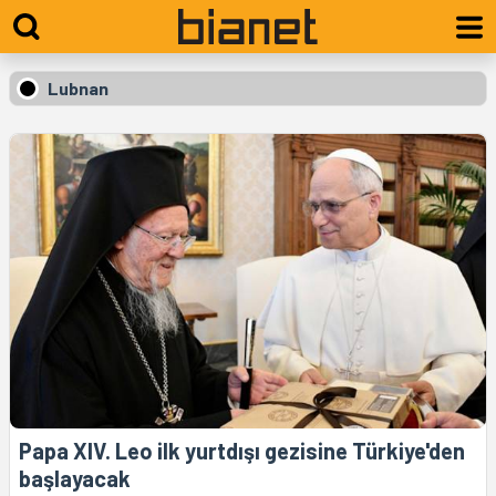
Lubnan
Papa XIV. Leo ilk yurtdışı gezisine Türkiye'den
başlayacak