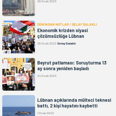
26 Ocak 2023
DÜNYADAN NOTLAR / SELAY DALAKLI
Ekonomik krizden siyasi
çözümsüzlüğe Lübnan
25 Ocak 2023
Selay Dalaklı
Beyrut patlaması: Soruşturma 13
ay sonra yeniden başladı
24 Ocak 2023
Lübnan açıklarında mülteci teknesi
battı, 2 kişi hayatını kaybetti
1 Ocak 2023