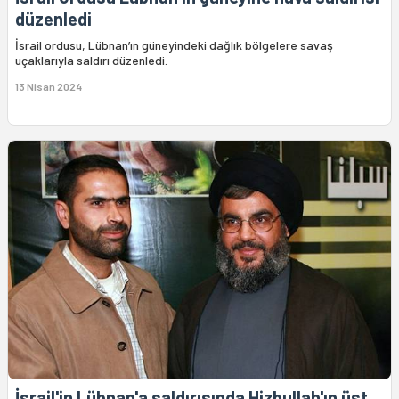
düzenledi
İsrail ordusu, Lübnan’ın güneyindeki dağlık bölgelere savaş
uçaklarıyla saldırı düzenledi.
13 Nisan 2024
İsrail'in Lübnan'a saldırısında Hizbullah'ın üst