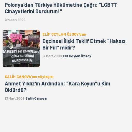
Polonya'dan Türkiye Hükümetine Çağrı: "LGBTT
Cinayetlerini Durdurun!"
9 Nisan 2009
ELİF CEYLAN ÖZSOY'dan
Eşcinsel İlişki Teklif Etmek "Haksız
Bir Fiil" midir?
17 Mart 2009
Elif Ceylan Özsoy
SALİH CANOVA'nın söyleşisi
Ahmet Yıldız'ın Ardından: "Kara Koyun"u Kim
Öldürdü?
13 Mart 2009
Salih Canova