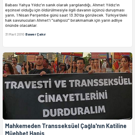
Babası Yahya Yıldız'ın sanık olarak yargılandığı, Ahmet Yıldız'ın
eşcinsel olduğu için öldürülmesiyle ilgili davanın üçüncü duruşması
yarın, 1 Nisan Perşembe günü saat 13.30'da görülecek. Türkiye'deki
hak savunucuları Ahmet'i "sahipsiz" bırakmamak için yarın adliye
önünde olacaklar.
31 Mart 2010
Bawer Çakır
Mahkemeden Transseksüel Çağla'nın Katiline
Müebbet Hapis