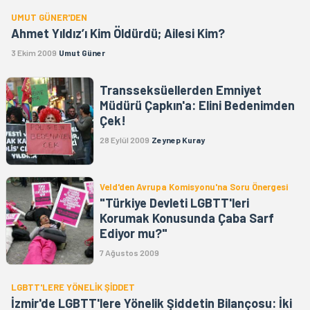
UMUT GÜNER'DEN
Ahmet Yıldız’ı Kim Öldürdü; Ailesi Kim?
3 Ekim 2009
Umut Güner
Transseksüellerden Emniyet
Müdürü Çapkın'a: Elini Bedenimden
Çek!
28 Eylül 2009
Zeynep Kuray
Veld'den Avrupa Komisyonu'na Soru Önergesi
"Türkiye Devleti LGBTT'leri
Korumak Konusunda Çaba Sarf
Ediyor mu?"
7 Ağustos 2009
LGBTT'LERE YÖNELİK ŞİDDET
İzmir'de LGBTT'lere Yönelik Şiddetin Bilançosu: İki