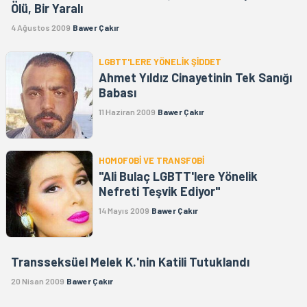
Ölü, Bir Yaralı
4 Ağustos 2009
Bawer Çakır
LGBTT'LERE YÖNELİK ŞİDDET
Ahmet Yıldız Cinayetinin Tek Sanığı
Babası
11 Haziran 2009
Bawer Çakır
HOMOFOBİ VE TRANSFOBİ
"Ali Bulaç LGBTT'lere Yönelik
Nefreti Teşvik Ediyor"
14 Mayıs 2009
Bawer Çakır
Transseksüel Melek K.'nin Katili Tutuklandı
20 Nisan 2009
Bawer Çakır