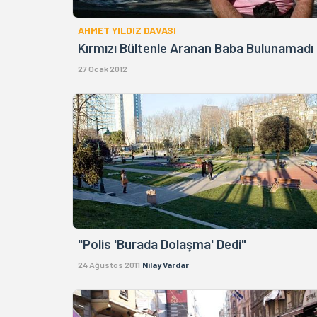
AHMET YILDIZ DAVASI
Kırmızı Bültenle Aranan Baba Bulunamadı
27 Ocak 2012
"Polis 'Burada Dolaşma' Dedi"
24 Ağustos 2011
Nilay Vardar