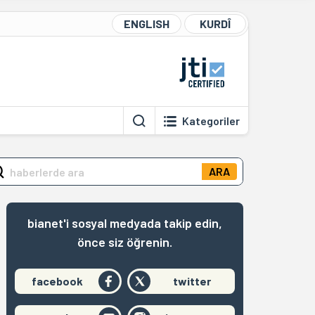
ENGLISH
KURDÎ
Kategoriler
ARA
bianet'i sosyal medyada takip edin,
önce siz öğrenin.
facebook
twitter