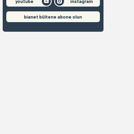
youtube
instagram
bianet bültene abone olun