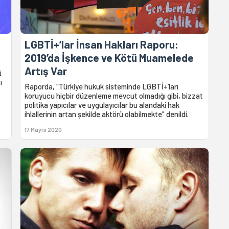
LGBTİ+’lar İnsan Hakları Raporu:
2019’da İşkence ve Kötü Muamelede
Artış Var
ü
ı
Raporda, “Türkiye hukuk sisteminde LGBTİ+’ları
koruyucu hiçbir düzenleme mevcut olmadığı gibi, bizzat
politika yapıcılar ve uygulayıcılar bu alandaki hak
ihlallerinin artan şekilde aktörü olabilmekte" denildi.
17 Mayıs 2020