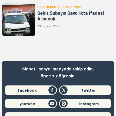
ERGENEKON SORUŞTURMASI
Sekiz Subayın Savcılıkta İfadesi
Alınacak
29 Haziran 2009
bianet'i sosyal medyada takip edin,
önce siz öğrenin.
facebook
twitter
youtube
instagram