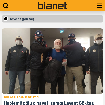
levent göktaş
BULGARİSTAN İADE ETTİ
Hablemitoğlu cinayeti sanığı Levent Göktaş